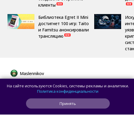
клиенты
Библиотека Egret II Mini
Иск
достигнет 100 игр: Taito
инт
и Famitsu анонсировали
уяз
трансляцию
кри
сис
ста
Maslennikov
Сборная России выиграла 7 золотых
На сайте используются Cookies, системы рекламы и аналитики.
медалей из 8 на Международной
Политика конфиденциальности
олимпиаде по ИИ
Принять