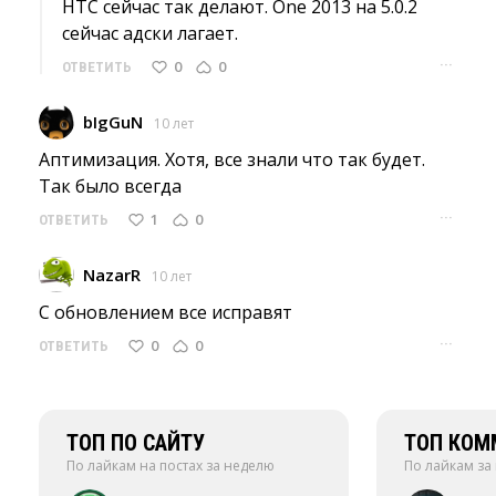
HTC сейчас так делают. One 2013 на 5.0.2 
сейчас адски лагает.
···
0
0
ОТВЕТИТЬ
bIgGuN
10 лет
Аптимизация. Хотя, все знали что так будет. 
Так было всегда
···
1
0
ОТВЕТИТЬ
NazarR
10 лет
С обновлением все исправят 
···
0
0
ОТВЕТИТЬ
ТОП ПО САЙТУ
ТОП КОМ
По лайкам на постах за неделю
По лайкам за