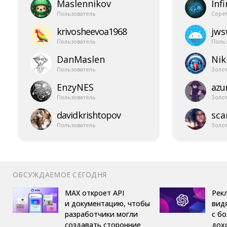
Maslennikov
Infi
Пользователь
Сере
krivosheevoa1968
jw
Пользователь
Поль
DanMaslen
Nik
Пользователь
Золо
EnzyNES
azur
Пользователь
Золо
davidkrishtopov
sca
Пользователь
Золо
ОБСУЖДАЕМОЕ СЕГОДНЯ
MAX откроет API
Рек
и документацию, чтобы
вид
разработчики могли
с б
создавать сторонние
дох