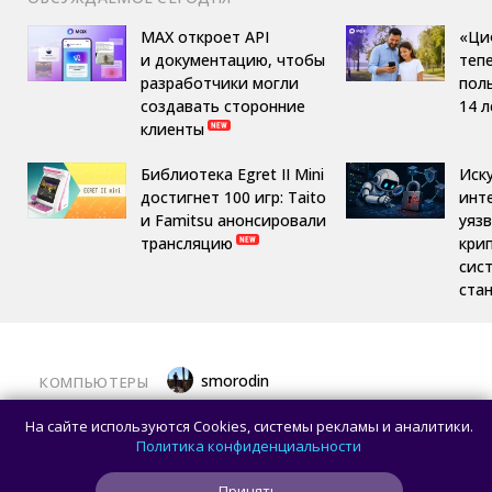
MAX откроет API
«Ци
и документацию, чтобы
теп
разработчики могли
пол
создавать сторонние
14 л
клиенты
Библиотека Egret II Mini
Иск
достигнет 100 игр: Taito
инт
и Famitsu анонсировали
уяз
трансляцию
кри
сис
ста
smorodin
КОМПЬЮТЕРЫ
Представлены процессоры AMD Ryzen
На сайте используются Cookies, системы рекламы и аналитики.
7 449 и Ryzen 5 439: обе модели без NPU
Политика конфиденциальности
Принять