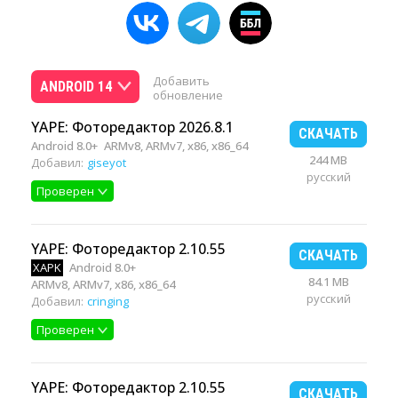
Добавить
ANDROID 14
обновление
YAPE: Фоторедактор 2026.8.1
СКАЧАТЬ
Android 8.0+
ARMv8, ARMv7, x86, x86_64
244 MB
Добавил:
giseyot
русский
Проверен
YAPE: Фоторедактор 2.10.55
СКАЧАТЬ
XAPK
Android 8.0+
84.1 MB
ARMv8, ARMv7, x86, x86_64
русский
Добавил:
cringing
Проверен
YAPE: Фоторедактор 2.10.55
СКАЧАТЬ