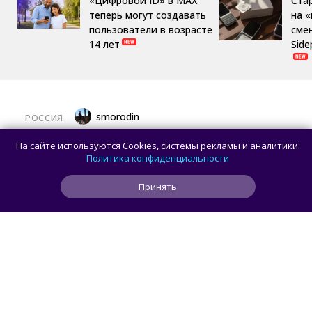
«Цифровой ID» в MAX
Ста
теперь могут создавать
на 
пользователи в возрасте
сме
14 лет
Side
smorodin
РОССИЯ
MAX откроет API и документацию, чтобы
На сайте используются Cookies, системы рекламы и аналитики.
разработчики могли создавать
Политика конфиденциальности
сторонние клиенты
Принять