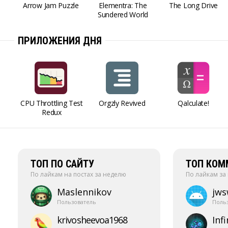
Arrow Jam Puzzle
Elementra: The
The Long Drive
Sundered World
ПРИЛОЖЕНИЯ ДНЯ
CPU Throttling Test
Orgzly Revived
Qalculate!
Redux
ТОП ПО САЙТУ
ТОП КОМ
По лайкам на постах за неделю
По лайкам за
Maslennikov
jw
Пользователь
Поль
krivosheevoa1968
Infi