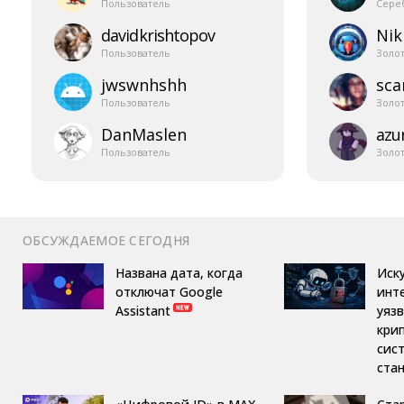
Пользователь
Сере
davidkrishtopov
Nik
Пользователь
Золо
jwswnhshh
sca
Пользователь
Золо
DanMaslen
azur
Пользователь
Золо
ОБСУЖДАЕМОЕ СЕГОДНЯ
Названа дата, когда
Иск
отключат Google
инт
Assistant
уяз
кри
сис
ста