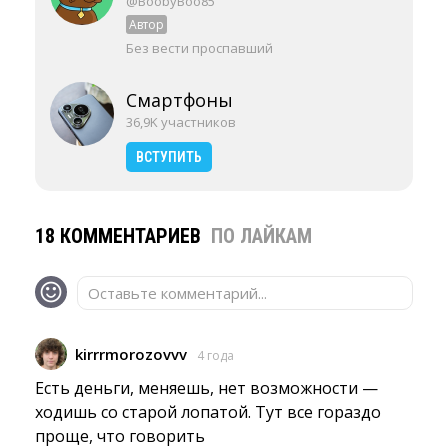
@BoobyBoo85
Автор
Без вести проспавший
Смартфоны
36,9K участников
ВСТУПИТЬ
18 КОММЕНТАРИЕВ
ПО ЛАЙКАМ
Оставьте комментарий...
kirrrmorozovvv
4 года
Есть деньги, меняешь, нет возможности — 
ходишь со старой лопатой. Тут все гораздо
проще, что говорить