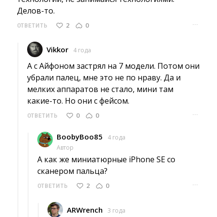
Делов-то.
···
2
0
ОТВЕТИТЬ
Vikkor
4 года
А с Айфоном застрял на 7 модели. Потом они 
убрали палец, мне это не по нраву. Да и
мелких аппаратов не стало, мини там
какие-то. Но они с фейсом.
···
0
0
ОТВЕТИТЬ
BoobyBoo85
4 года
Автор
А как же миниатюрные iPhone SE со 
сканером пальца?
···
2
0
ОТВЕТИТЬ
ARWrench
3 года