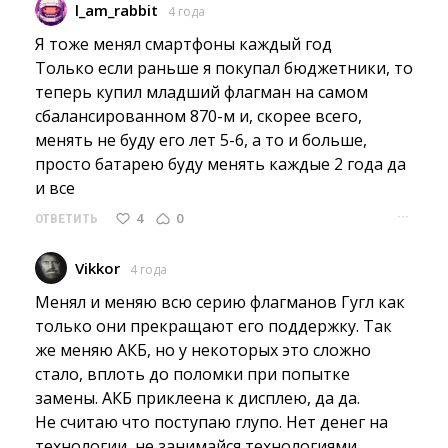
l_am_rabbit
4 года
Я тоже менял смартфоны каждый год
Только если раньше я покупал бюджетники, то 
теперь купил младший флагман на самом
сбалансированном 870-м и, скорее всего,
менять не буду его лет 5-6, а то и больше,
просто батарею буду менять каждые 2 года да
и все
···
4
0
ОТВЕТИТЬ
Vikkor
4 года
Менял и меняю всю серию флагманов Гугл как 
только они прекращают его поддержку. Так
же меняю АКБ, но у некоторых это сложно
стало, вплоть до поломки при попытке
замены. АКБ приклеена к дисплею, да да.
Не считаю что поступаю глупо. Нет денег на 
технологии, не занимайся технологиями.