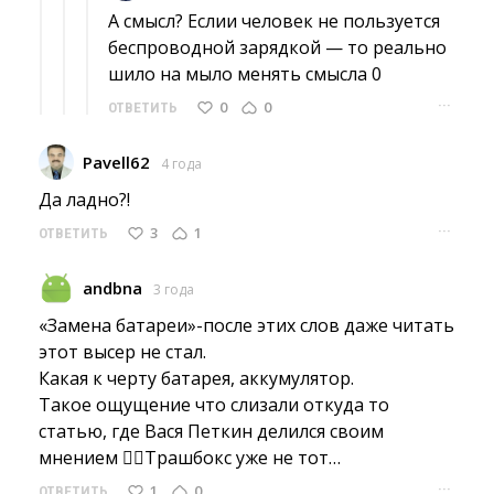
А смысл? Еслии человек не пользуется 
беспроводной зарядкой — то реально
шило на мыло менять смысла 0
···
0
0
ОТВЕТИТЬ
Pavell62
4 года
Да ладно?! 
···
3
1
ОТВЕТИТЬ
andbna
3 года
«Замена батареи»-после этих слов даже читать 
этот высер не стал.
Какая к черту батарея, аккумулятор.
Такое ощущение что слизали откуда то 
статью, где Вася Петкин делился своим
мнением 🤦‍♂️Трашбокс уже не тот…
···
1
0
ОТВЕТИТЬ