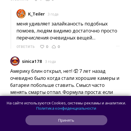
K_Teiler
3 года
меня удивляет залайканость подобных 
помоев, людям видимо достаточно просто
перечисления очевидных вещей…
···
0
0
ОТВЕТИТЬ
sinica178
3 года
Америку блин открыл, нет! 🤦 7 лет назад 
очевидно было когда стали хорошие камеры и
батареи побольше ставить. Смысл часто
менять смарты отпал. Формула проста: если
хотите все и сразу и на долго берёте
На сайте используются Cookies, системы рекламы и аналитики.
актуальный флагман и всё! 3 года с таким хожу
Политика конфиденциальности
и все что вышло новое вообще мало чем
лучше стали на фоне старика. А если запросов
Принять
нет на супер камеру зверски процессор и