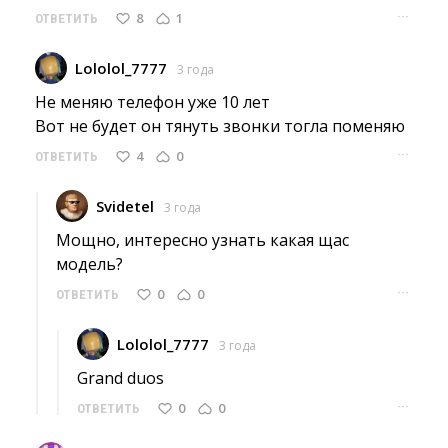
···
8
1
ОТВЕТИТЬ
Lololol_7777
3 года
Не меняю телефон уже 10 лет
Вот не будет он тянуть звонки тогла поменяю 
···
4
0
ОТВЕТИТЬ
Svidetel
3 года
Мощно, интересно узнать какая щас 
модель?
···
0
0
ОТВЕТИТЬ
Lololol_7777
3 года
Grand duos 
···
0
0
ОТВЕТИТЬ