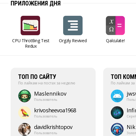
ПРИЛОЖЕНИЯ ДНЯ
CPU Throttling Test
Orgzly Revived
Qalculate!
Redux
ТОП ПО САЙТУ
ТОП КОМ
По лайкам на постах за неделю
По лайкам за
Maslennikov
jw
Пользователь
Поль
krivosheevoa1968
Infi
Пользователь
Сере
davidkrishtopov
Nik
Пользователь
Золо