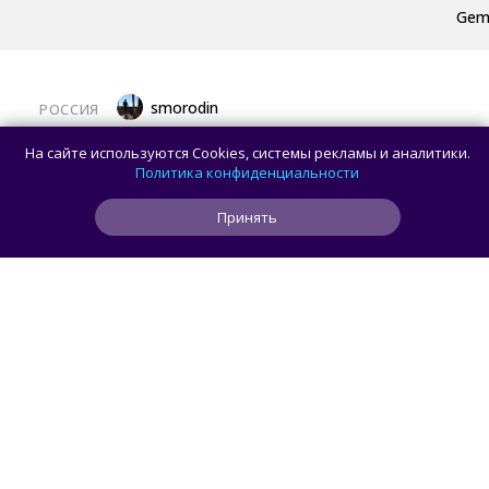
Gemi
smorodin
РОССИЯ
MAX откроет API и документацию, чтобы
На сайте используются Cookies, системы рекламы и аналитики.
разработчики могли создавать
Политика конфиденциальности
сторонние клиенты
Принять