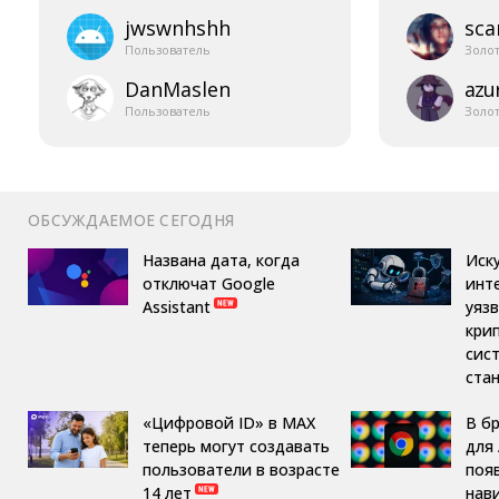
jwswnhshh
sca
Пользователь
Золо
DanMaslen
azur
Пользователь
Золо
ОБСУЖДАЕМОЕ СЕГОДНЯ
Названа дата, когда
Иск
отключат Google
инт
Assistant
уяз
кри
сис
ста
«Цифровой ID» в MAX
В б
теперь могут создавать
для 
пользователи в возрасте
поя
14 лет
нав