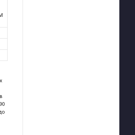
IM
х
в
90
до