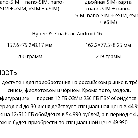
nano-SIM + nano-SIM, nano-
двойная SIM-карта
SIM + eSIM, eSIM + eSIM)
(nano-SIM + nano-
SIM, nano-SIM + eSIM, eS
+ eSIM)
HyperOS 3 на базе Android 16
157,6×75,2×8,17 мм
162,2×77,5×8,25 мм
200 грамм
219 грамм
НОСТЬ
 доступен для приобретения на российском рынке в трё
 — синем, фиолетовом и чёрном. Кроме того, модель
нфигурациях — версия 12 ГБ ОЗУ и 256 ГБ ПЗУ обойдётся 
период с 4 до 30 июня действует специальная цена в 44 9
на 12/512 ГБ обойдётся в 54 990 рублей, а в период с 4 
ожно будет приобрести по специальной цене 49 990