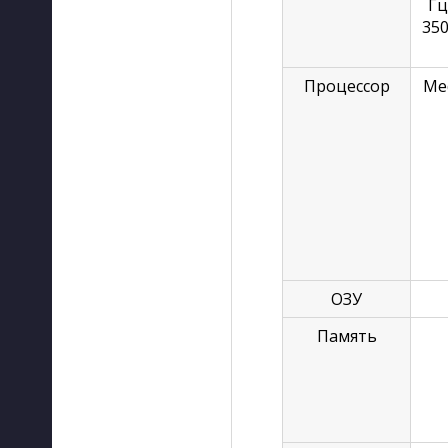
Гц
350
Процессор
Med
ОЗУ
Память