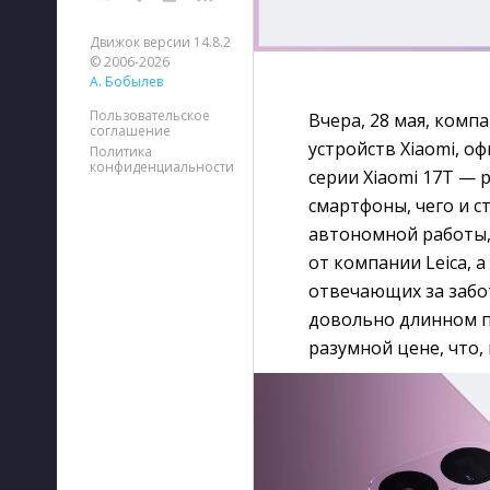
Движок версии 14.8.2
© 2006-2026
А. Бобылев
Пользовательское
Вчера, 28 мая, комп
соглашение
устройств Xiaomi, 
Политика
конфиденциальности
серии Xiaomi 17T — р
смартфоны, чего и 
автономной работы,
от компании Leica, 
отвечающих за забот
довольно длинном п
разумной цене, что,