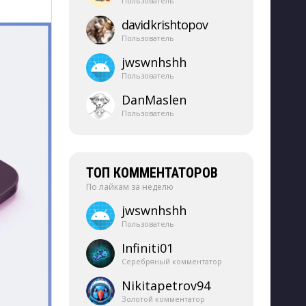
Пользователь
davidkrishtopov
Пользователь
jwswnhshh
Пользователь
DanMaslen
Пользователь
ТОП КОММЕНТАТОРОВ
По лайкам за неделю
jwswnhshh
Пользователь
Infiniti01
Серебряный комментатор
Nikitapetrov94
Золотой комментатор