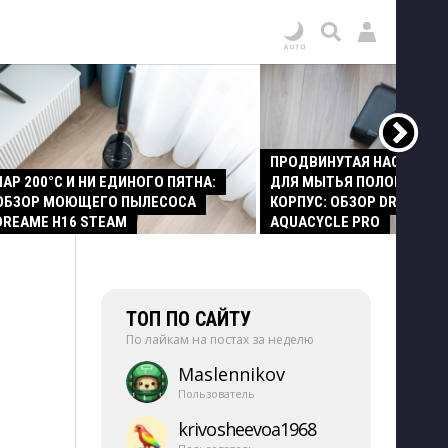
ПРОДВИНУТАЯ НАСАДКА
ПАР 200°C И НИ ЕДИНОГО ПЯТНА:
ДЛЯ МЫТЬЯ ПОЛОВ И СТ
ОБЗОР МОЮЩЕГО ПЫЛЕСОСА
КОРПУС: ОБЗОР DREAME Z
DREAME H16 STEAM
AQUACYCLE PRO
ТОП ПО САЙТУ
По лайкам на постах за неделю
Maslennikov
Пользователь
krivosheevoa1968