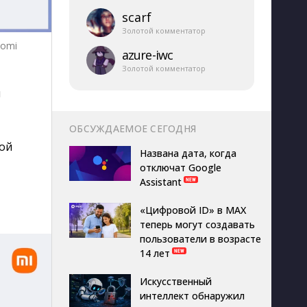
scarf
Золотой комментатор
aomi
azure-​iwc
Золотой комментатор
ы
ОБСУЖДАЕМОЕ СЕГОДНЯ
кой
Названа дата, когда
отключат Google
Assistant
«Цифровой ID» в MAX
теперь могут создавать
пользователи в возрасте
14 лет
Искусственный
интеллект обнаружил