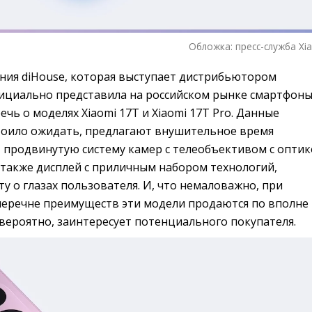
Обложка: пресс-служба Xi
ания diHouse, которая выступает дистрибьютором
официально представила на российском рынке смартфон
ечь о моделях Xiaomi 17T и Xiaomi 17T Pro. Данные
стоило ожидать, предлагают внушительное время
 продвинутую систему камер с телеобъективом с опти
а также дисплей с приличным набором технологий,
у о глазах пользователя. И, что немаловажно, при
еречне преимуществ эти модели продаются по вполне
 вероятно, заинтересует потенциального покупателя.