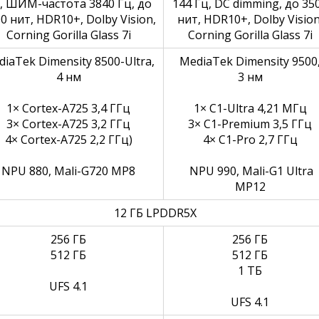
, ШИМ-частота 3840 Гц, до
144 Гц, DC dimming, до 35
0 нит, HDR10+, Dolby Vision,
нит, HDR10+, Dolby Vision
Corning Gorilla Glass 7i
Corning Gorilla Glass 7i
iaTek Dimensity 8500-Ultra,
MediaTek Dimensity 9500
4 нм
3 нм
1× Cortex-A725 3,4 ГГц
1× C1-Ultra 4,21 МГц
3× Cortex-A725 3,2 ГГц
3× C1-Premium 3,5 ГГц
4× Cortex-A725 2,2 ГГц)
4× C1-Pro 2,7 ГГц
NPU 880, Mali-G720 MP8
NPU 990, Mali-G1 Ultra 
MP12
12 ГБ LPDDR5X
256 ГБ
256 ГБ
512 ГБ
512 ГБ
1 ТБ
UFS 4.1
UFS 4.1