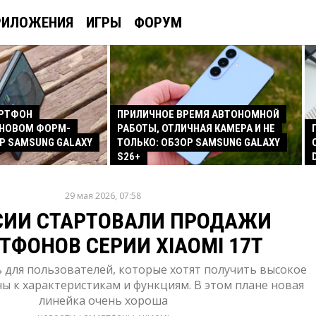
РИЛОЖЕНИЯ
ИГРЫ
ФОРУМ
АРТФОН
ПРИЛИЧНОЕ ВРЕМЯ АВТОНОМНОЙ
 НОВОМ ФОРМ-
РАБОТЫ, ОТЛИЧНАЯ КАМЕРА И НЕ
Р SAMSUNG GALAXY
ТОЛЬКО: ОБЗОР SAMSUNG GALAXY
S26+
29 мая 2026, 07:58
СИИ СТАРТОВАЛИ ПРОДАЖИ
ТФОНОВ СЕРИИ XIAOMI 17T
 для пользователей, которые хотят получить высокое
ы к характеристикам и функциям. В этом плане новая
линейка очень хороша