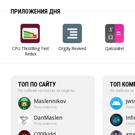
ПРИЛОЖЕНИЯ ДНЯ
CPU Throttling Test
Orgzly Revived
Qalculate!
Redux
ТОП ПО САЙТУ
ТОП КОМ
По лайкам на постах за неделю
По лайкам за
Maslennikov
jw
Пользователь
Поль
DanMaslen
Infi
Пользователь
Сере
C00lkidd
azur