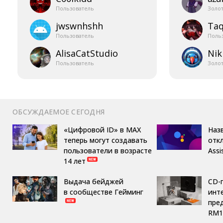
Пользователь
Золо
jwswnhshh
Taq
Пользователь
Поль
AlisaCatStudio
Nik
Пользователь
Золо
ОБСУЖДАЕМОЕ СЕГОДНЯ
«Цифровой ID» в MAX
Назв
теперь могут создавать
отк
пользователи в возрасте
Assi
14 лет
Выдача бейджей
CD-
в сообществе Гейминг
инте
пре
RM1