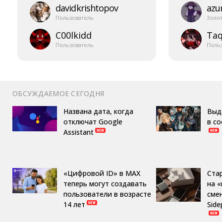
davidkrishtopov
azur
Пользователь
Золо
C00lkidd
Taq
Пользователь
Поль
ОБСУЖДАЕМОЕ СЕГОДНЯ
Названа дата, когда
Выд
отключат Google
в с
Assistant
«Цифровой ID» в MAX
Ста
теперь могут создавать
на 
пользователи в возрасте
сме
14 лет
Side