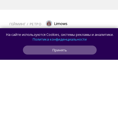
Limows
ГЕЙМИНГ
/ 
РЕТРО
Коллекционеры, готовьте кошельки: Taito
На сайте используются Cookies, системы рекламы и аналитики.
и Famitsu анонсировали трансляцию
Политика конфиденциальности
о расширении библиотеки аркадной Egret
Принять
II Mini