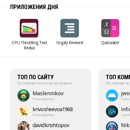
ПРИЛОЖЕНИЯ ДНЯ
CPU Throttling Test
Orgzly Revived
Qalculate!
Redux
ТОП ПО САЙТУ
ТОП КОМ
По лайкам на постах за неделю
По лайкам за
Maslennikov
jw
Пользователь
Поль
krivosheevoa1968
Infi
Пользователь
Сере
davidkrishtopov
Nik