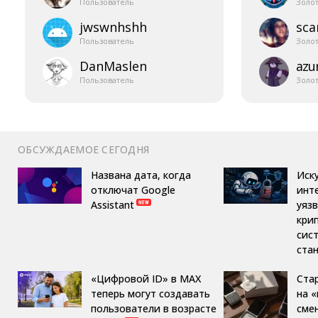
Пользователь
Золо
jwswnhshh
sca
Пользователь
Золо
DanMaslen
azur
Пользователь
Золо
ОБСУЖДАЕМОЕ СЕГОДНЯ
Названа дата, когда
Иск
отключат Google
инт
Assistant
уяз
кри
сис
ста
«Цифровой ID» в MAX
Ста
теперь могут создавать
на 
пользователи в возрасте
сме