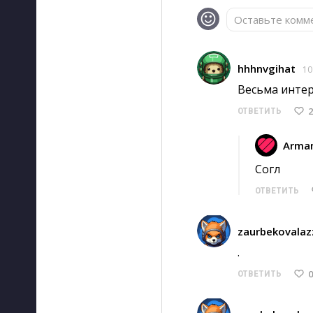
Оставьте комме
hhhnvgihat
10
Весьма интер
2
ОТВЕТИТЬ
Arma
Согл 
ОТВЕТИТЬ
zaurbekovalaz
. 
0
ОТВЕТИТЬ