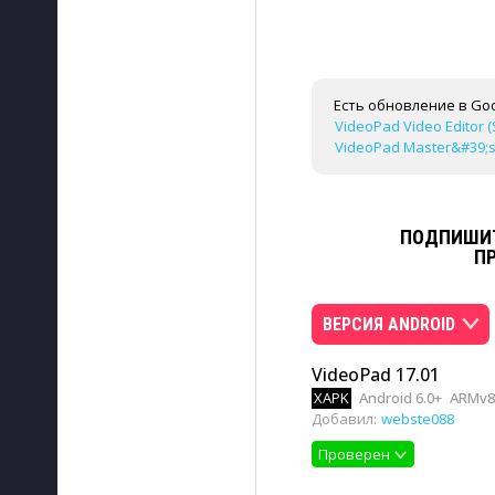
Есть обновление в Goo
VideoPad Video Editor (
VideoPad Master&#39;s E
ПОДПИШИТ
П
ВЕРСИЯ ANDROID
VideoPad 17.01
XAPK
Android 6.0+
ARMv8
Добавил:
webste088
Проверен