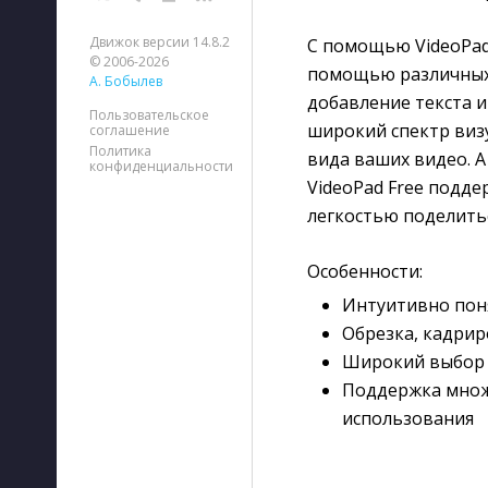
Движок версии 14.8.2
С помощью VideoPad
© 2006-2026
помощью различных 
А. Бобылев
добавление текста 
Пользовательское
широкий спектр виз
соглашение
Политика
вида ваших видео. А
конфиденциальности
VideoPad Free подде
легкостью поделить
Особенности:
Интуитивно пон
Обрезка, кадрир
Широкий выбор 
Поддержка множ
использования