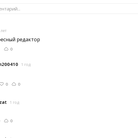
нтарий...
 лет
есный редактор 
0
n200410
1 год
0
0
zat
1 год
0