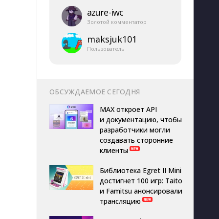
azure-​iwc
Золотой комментатор
maksjuk101
Пользователь
ОБСУЖДАЕМОЕ СЕГОДНЯ
MAX откроет API
и документацию, чтобы
разработчики могли
создавать сторонние
клиенты
Библиотека Egret II Mini
достигнет 100 игр: Taito
и Famitsu анонсировали
трансляцию