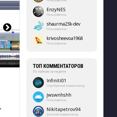
Пользователь
EnzyNES
Пользователь
shaurma23k-​dev
Пользователь
krivosheevoa1968
Пользователь
ТОП КОММЕНТАТОРОВ
По лайкам за неделю
Infiniti01
Серебряный комментатор
jwswnhshh
Пользователь
ь
Nikitapetrov94
Золотой комментатор