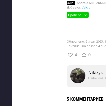
XAPK
Android 6.0+
ARMv8,
Добавил:
Velcro
Проверен
Обновлено:
6 июля 2025, 1
Рейтинг 5 на основе 4 оц
4
0
Nikizys
Пользоват
5 КОММЕНТАРИЕВ