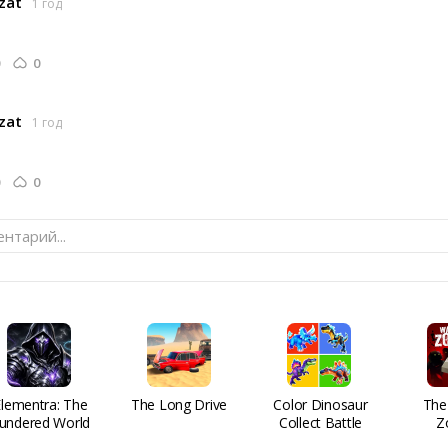
zat
1 год
0
zat
1 год
0
нтарий...
Elementra: The
The Long Drive
Color Dinosaur
The
undered World
Collect Battle
Z