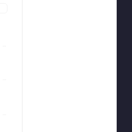
···
···
···