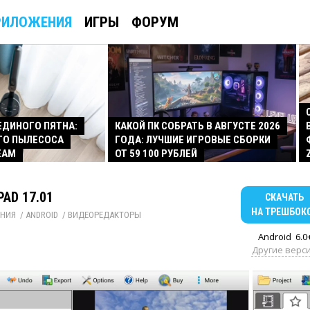
РИЛОЖЕНИЯ
ИГРЫ
ФОРУМ
 ЕДИНОГО ПЯТНА:
КАКОЙ ПК СОБРАТЬ В АВГУСТЕ 2026
ГО ПЫЛЕСОСА
ГОДА: ЛУЧШИЕ ИГРОВЫЕ СБОРКИ
EAM
ОТ 59 100 РУБЛЕЙ
PAD 17.01
СКАЧАТЬ
НА ТРЕШБОК
НИЯ
/ 
ANDROID
/ 
ВИДЕОРЕДАКТОРЫ
Android
6.0
Другие верс