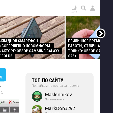
СКЛАДНОЙ СМАРТФОН
ПРИЛИЧНОЕ ВРЕМЯ АВТО
В СОВЕРШЕННО НОВОМ ФОРМ-
РАБОТЫ, ОТЛИЧНАЯ КАМЕР
ФАКТОРЕ: ОБЗОР SAMSUNG GALAXY
ТОЛЬКО: ОБЗОР SAMSUNG
Z FOLD8
S26+
СЕ
ТОП ПО САЙТУ
По лайкам на постах за неделю
+
ии
Maslennikov
Пользователь
MarkDon3292