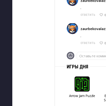
zaurbekovalaz
. 
0
ОТВЕТИТЬ
zaurbekovalaz
. 
0
ОТВЕТИТЬ
Оставьте комме
ИГРЫ ДНЯ
Arrow Jam Puzzle
S