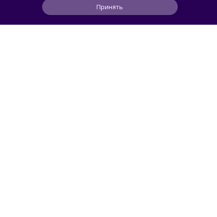
Принять
0
0
0
15 мин
ЧИТАТЬ ДАЛЕЕ
smorodin
Разработчик перенёс Microsoft Word 1.1a
из 1990 года на Windows 11