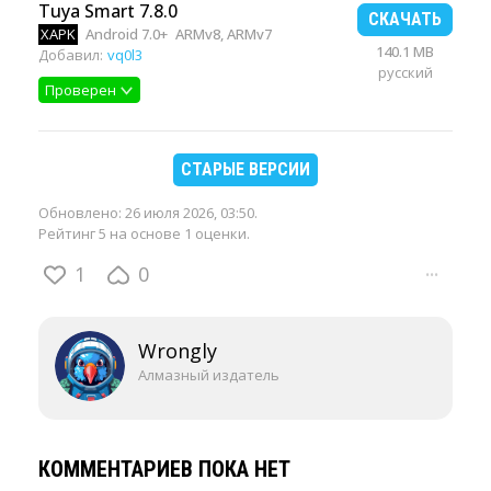
Tuya Smart 7.8.0
СКАЧАТЬ
XAPK
Android 7.0+
ARMv8, ARMv7
140.1 MB
Добавил:
vq0l3
русский
Проверен
СТАРЫЕ ВЕРСИИ
Обновлено:
26 июля 2026, 03:50
.
Рейтинг 5 на основе 1 оценки.
1
0
···
Wrongly
Алмазный издатель
КОММЕНТАРИЕВ ПОКА НЕТ