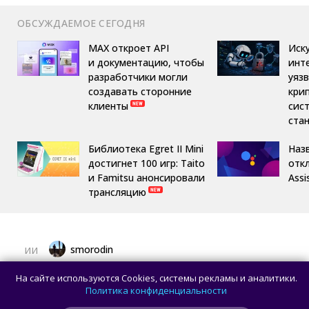
ОБСУЖДАЕМОЕ СЕГОДНЯ
MAX откроет API
Иск
и документацию, чтобы
инт
разработчики могли
уяз
создавать сторонние
кри
клиенты
сис
ста
Библиотека Egret II Mini
Назв
достигнет 100 игр: Taito
отк
и Famitsu анонсировали
Assi
трансляцию
smorodin
ИИ
OpenAI приостановила работу над ИИ-
На сайте используются Cookies, системы рекламы и аналитики.
моделью Astra: всё из-за превышения
Политика конфиденциальности
порога кибербезопасности