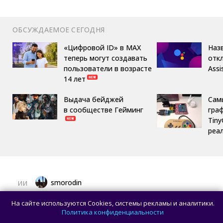
ОБСУЖДАЕМОЕ СЕГОДНЯ
«Цифровой ID» в MAX
Назв
теперь могут создавать
отк
пользователи в возрасте
Assi
14 лет
Выдача бейджей
Сам
в сообществе Гейминг
гра
Tin
реа
smorodin
ИИ
Рекламу в ChatGPT чаще видят
На сайте используются Cookies, системы рекламы и аналитики.
пользователи с более низким уровнем
Политика конфиденциальности
дохода — исследование