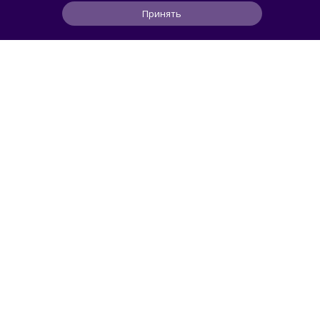
Принять
1
0
0
2 ч
ЧИТАТЬ ДАЛЕЕ
smorodin
СМАРТФОНЫ
Представлен Sidephone — телефон со
сменными клавиатурами, который
разработали два человека