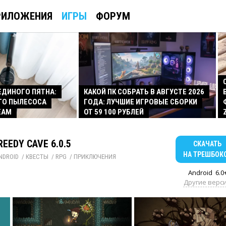
РИЛОЖЕНИЯ
ИГРЫ
ФОРУМ
 ЕДИНОГО ПЯТНА:
КАКОЙ ПК СОБРАТЬ В АВГУСТЕ 2026
ГО ПЫЛЕСОСА
ГОДА: ЛУЧШИЕ ИГРОВЫЕ СБОРКИ
EAM
ОТ 59 100 РУБЛЕЙ
REEDY CAVE 6.0.5
СКАЧАТЬ
НА ТРЕШБОК
NDROID
/ 
КВЕСТЫ
/ 
RPG
/ 
ПРИКЛЮЧЕНИЯ
Android
6.0
Другие верс