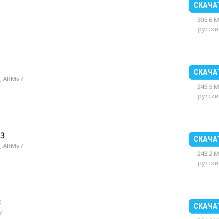
5
СКАЧА
305.6 
русски
1
СКАЧА
, ARMv7
245.5 
русски
13
СКАЧА
, ARMv7
243.2 
русски
8
СКАЧА
7