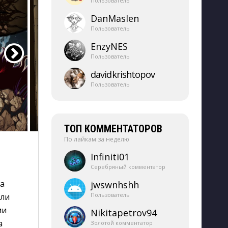
Пользователь
DanMaslen
Пользователь
EnzyNES
Пользователь
davidkrishtopov
Пользователь
ТОП КОММЕНТАТОРОВ
По лайкам за неделю
Infiniti01
Серебряный комментатор
а
jwswnhshh
Пользователь
гли
ми
Nikitapetrov94
а
Золотой комментатор