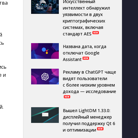
Искусственный
тва
интеллект обнаружил
уязвимости в двух
криптографических
системах, включая
стандарт AES
й
сь
Названа дата, когда
отключат Google
Assistant
ись
Рекламу в ChatGPT чаще
е и
видят пользователи
с более низким уровнем
дохода — исследование
й.
Вышел LightDM 1.33.0:
дисплейный менеджер
получил поддержку Qt 6
и оптимизации