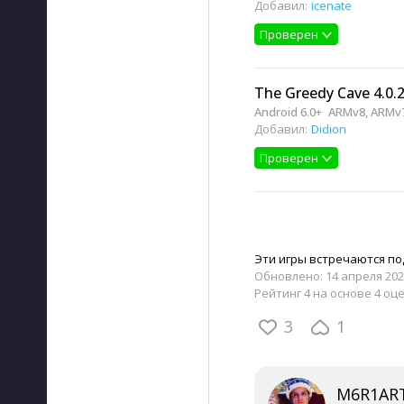
Добавил:
icenate
Проверен
The Greedy Cave 4.0.
Android 6.0+
ARMv8, ARMv
Добавил:
Didion
Проверен
Эти игры встречаются по
Обновлено:
14 апреля 202
Рейтинг 4 на основе 4 оц
3
1
M6R1AR