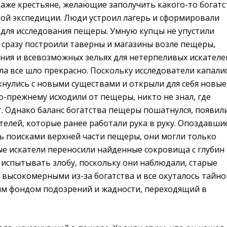
Даже крестьяне, желающие заполучить какого-то богатс
той экспедиции. Люди устроил лагерь и сформировали
 для исследования пещеры. Умную купцы не упустили
 сразу построили таверны и магазины возле пещеры,
ния и всевозможных зельях для нетерпеливых искателе
а все шло прекрасно. Поскольку исследователи капали
кнулись с новыми существами и открыли для себя новые
-прежнему исходили от пещеры, никто не знал, где
. Однако баланс богатства пещеры пошатнулся, появил
елей, которые ранее работали рука в руку. Опоздавши
ь поисками верхней части пещеры, они могли только
ые искатели переносили найденные сокровища с глубин
 испытывать злобу, поскольку они наблюдали, старые
 высокомерными из-за богатства и все окуталось тайно
м фондом подозрений и жадности, переходящий в