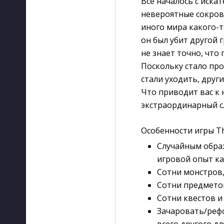
Все началось с иска
невероятные сокрови
иного мира какого-т
он был убит другой 
не знает точно, что
Поскольку стало пр
стали уходить, друг
Что приводит вас к 
экстраординарный сл
Особенности игры Th
Случайным обра
игровой опыт ка
Сотни монстров,
Сотни предметов
Сотни квестов и
Зачаровать/реф