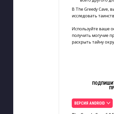
всего другого дл
В The Greedy Cave,
исследовать таинст
Используйте ваше ос
получить могучие пр
раскрыть тайну ок
ПОДПИШИТ
П
ВЕРСИЯ ANDROID