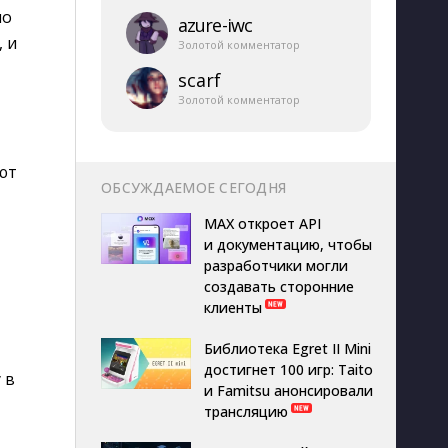
но
azure-​iwc
 и
Золотой комментатор
scarf
Золотой комментатор
ают
ОБСУЖДАЕМОЕ СЕГОДНЯ
MAX откроет API
и документацию, чтобы
разработчики могли
создавать сторонние
клиенты
Библиотека Egret II Mini
достигнет 100 игр: Taito
 в
и Famitsu анонсировали
трансляцию