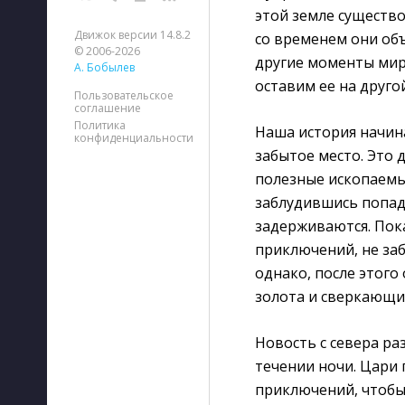
этой земле существо
Движок версии 14.8.2
со временем они об
© 2006-2026
другие моменты мира
А. Бобылев
оставим ее на друго
Пользовательское
соглашение
Политика
Наша история начина
конфиденциальности
забытое место. Это 
полезные ископаемы
заблудившись попада
задерживаются. Пок
приключений, не заб
однако, после этого
золота и сверкающ
Новость с севера раз
течении ночи. Цари 
приключений, чтобы