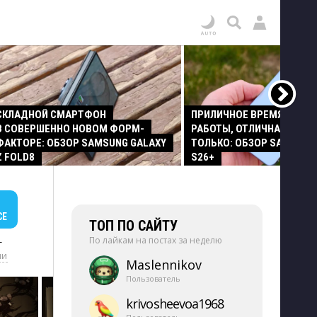
СКЛАДНОЙ СМАРТФОН
ПРИЛИЧНОЕ ВРЕМЯ АВТО
В СОВЕРШЕННО НОВОМ ФОРМ-
РАБОТЫ, ОТЛИЧНАЯ КАМЕР
ФАКТОРЕ: ОБЗОР SAMSUNG GALAXY
ТОЛЬКО: ОБЗОР SAMSUNG
Z FOLD8
S26+
СЕ
ТОП ПО САЙТУ
По лайкам на постах за неделю
+
ии
Maslennikov
Пользователь
krivosheevoa1968