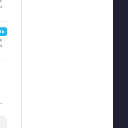
MB
й
ТЬ
MB
й
···