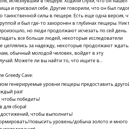
теля, исчезнувший в пещере. Ходили слухи, что он нашел
ща и присвоил себе. Другие говорили, что он был гидо
о таинственной силы в пещере. Есть еще одна версия, ч
группой и был где-то захоронен в глубинах пещеры. Ник
 произошло, но люди продолжают исчезать по сей день.
опадать все больше людей, некоторые исследователи
ие цеплялись за надежду, некоторые продолжают ждать
нам, обычный молодой человек, войдет в эту
учай. Можете ли вы найти то, что ищите в…
e Greedy Cave:
зом генерируемые уровни пещеры предоставить друго
ждый раз!
 чтобы победить!
 для сбора!
 достижений, чтобы выполнить!
ормировать/повысить уровень/добыча золото и много