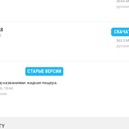
364.6 
русски
28
СКАЧА
7
363.5 
русски
СТАРЫЕ ВЕРСИИ
д названиями: жадная пещера.
6, 19:44
.
енок.
TY