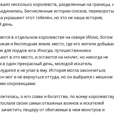
вало несколько королевств, разделенные на границы, 
ъединились. Бесчисленные истории союзов, перевороты,
 украшают этот гобелен, но это не наша история,
й день.
ется в отдельном королевстве на севере Иблис, богом
дикая и бесплодная земля, место, где его жители добыв
е для лордов юга. Иногда, путешественники
ют в это место, и остаются на ночлег, но никогда не
а в один прекрасный день, молодой искатель
лудился и не упал в яму. История могла закончиться,
 он мог и не вернуться оттуда, но он выбрался с мешком
ими сокровищами.
летелась, о его славе и богатстве, по всему королевству
послали своих самых отважных воинов и искателей
 зачистить пещеру от обитаемых в нем монстров и