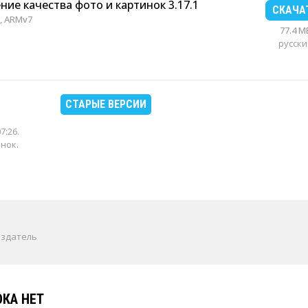
ние качества фото и картинок 3.17.1
СКАЧА
, ARMv7
77.4 M
русски
СТАРЫЕ ВЕРСИИ
07:26
.
енок.
издатель
КА НЕТ