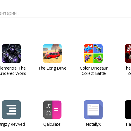
нтарий...
Elementra: The
The Long Drive
Color Dinosaur
The
undered World
Collect Battle
Z
rgzly Revived
Qalculate!
NotallyX
Fl