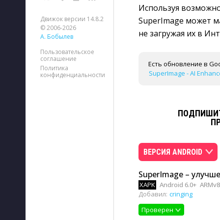
Используя возможно
Движок версии 14.8.2
SuperImage может м
© 2006-2026
не загружая их в Ин
А. Бобылев
Пользовательское
соглашение
Есть обновление в Goo
Политика
SuperImage - AI Enhance
конфиденциальности
ПОДПИШИТ
П
ВЕРСИЯ ANDROID
SuperImage – улучше
XAPK
Android 6.0+
ARMv8,
Добавил:
cringing
Проверен