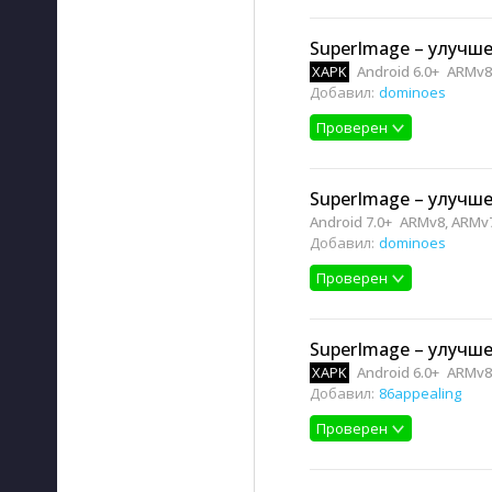
SuperImage – улучше
XAPK
Android 6.0+
ARMv8,
Добавил:
dominoes
Проверен
SuperImage – улучше
Android 7.0+
ARMv8, ARMv
Добавил:
dominoes
Проверен
SuperImage – улучше
XAPK
Android 6.0+
ARMv8,
Добавил:
86appealing
Проверен