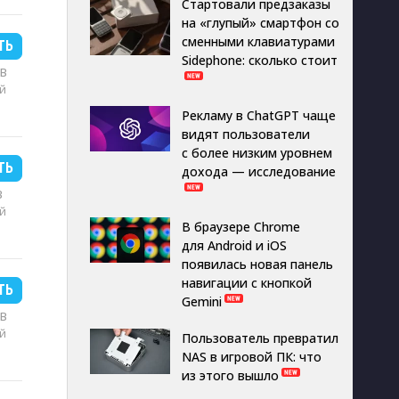
Стартовали предзаказы
на «глупый» смартфон со
сменными клавиатурами
ТЬ
Sidephone: сколько стоит
MB
й
Рекламу в ChatGPT чаще
видят пользователи
с более низким уровнем
ТЬ
дохода — исследование
B
й
В браузере Chrome
для Android и iOS
появилась новая панель
навигации с кнопкой
ТЬ
Gemini
MB
й
Пользователь превратил
NAS в игровой ПК: что
из этого вышло