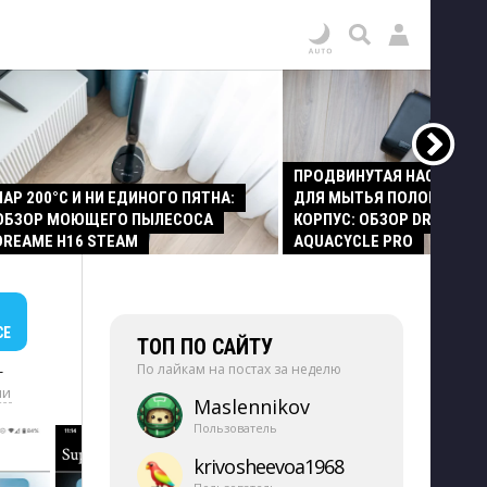
ПРОДВИНУТАЯ НАСАДКА
ПАР 200°C И НИ ЕДИНОГО ПЯТНА:
ДЛЯ МЫТЬЯ ПОЛОВ И СТ
ОБЗОР МОЮЩЕГО ПЫЛЕСОСА
КОРПУС: ОБЗОР DREAME Z
DREAME H16 STEAM
AQUACYCLE PRO
СЕ
ТОП ПО САЙТУ
По лайкам на постах за неделю
+
ии
Maslennikov
Пользователь
krivosheevoa1968