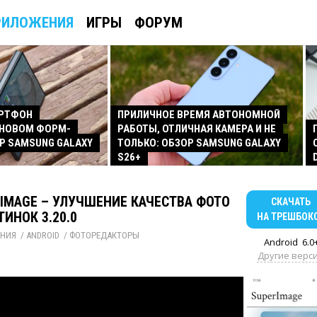
РИЛОЖЕНИЯ
ИГРЫ
ФОРУМ
АРТФОН
ПРИЛИЧНОЕ ВРЕМЯ АВТОНОМНОЙ
 НОВОМ ФОРМ-
РАБОТЫ, ОТЛИЧНАЯ КАМЕРА И НЕ
Р SAMSUNG GALAXY
ТОЛЬКО: ОБЗОР SAMSUNG GALAXY
S26+
IMAGE – УЛУЧШЕНИЕ КАЧЕСТВА ФОТО
СКАЧАТЬ
ТИНОК 3.20.0
НА ТРЕШБОК
НИЯ
/ 
ANDROID
/ 
ФОТОРЕДАКТОРЫ
Android
6.0
Другие верс