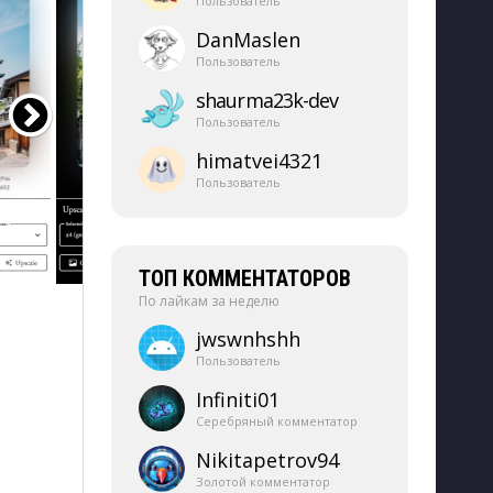
Пользователь
DanMaslen
Пользователь
shaurma23k-​dev
Пользователь
himatvei4321
Пользователь
ТОП КОММЕНТАТОРОВ
По лайкам за неделю
jwswnhshh
Пользователь
Infiniti01
Серебряный комментатор
о
Nikitapetrov94
Золотой комментатор