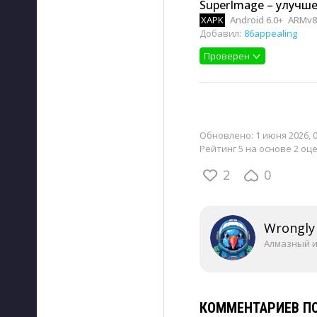
SuperImage – улучше
XAPK
Android 6.0+
ARMv8
Добавил:
86appealing
Проверен
Обновлено:
1 июня 2026, 
Рейтинг 5 на основе 2 оц
2
0
Wrongly
Алмазный 
КОММЕНТАРИЕВ ПО