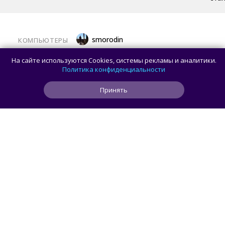
smorodin
КОМПЬЮТЕРЫ
Владелец оригинальной предсерийной
На сайте используются Cookies, системы рекламы и аналитики.
схемы Intel 8080 с 5000 транзисторов
Политика конфиденциальности
ищет реставратора
Принять