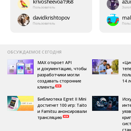
krivosheevoa1968
azur
Пользователь
Золо
davidkrishtopov
mak
Пользователь
Поль
ОБСУЖДАЕМОЕ СЕГОДНЯ
MAX откроет API
«Ци
и документацию, чтобы
теп
разработчики могли
пол
создавать сторонние
14 л
клиенты
Библиотека Egret II Mini
Иск
достигнет 100 игр: Taito
инт
и Famitsu анонсировали
уяз
трансляцию
кри
сис
ста