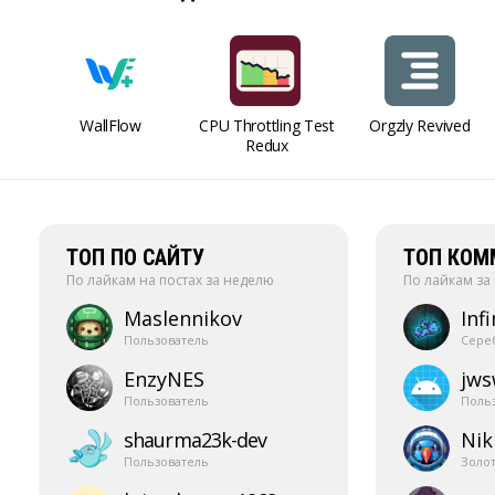
WallFlow
CPU Throttling Test
Orgzly Revived
Redux
ТОП ПО САЙТУ
ТОП КОМ
По лайкам на постах за неделю
По лайкам за
Maslennikov
Infi
Пользователь
Сере
EnzyNES
jw
Пользователь
Поль
shaurma23k-​dev
Nik
Пользователь
Золо