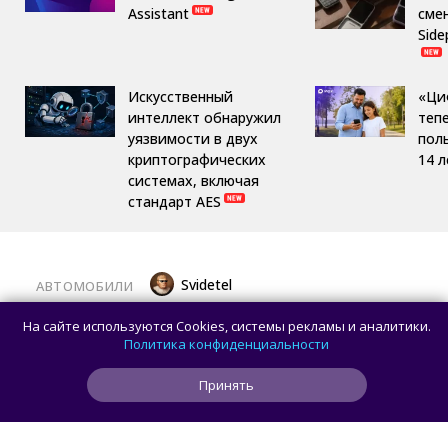
Assistant
сме
Side
Искусственный
«Ци
интеллект обнаружил
теп
уязвимости в двух
пол
криптографических
14 л
системах, включая
стандарт AES
Svidetel
АВТОМОБИЛИ
В России стартовали продажи
На сайте используются Cookies, системы рекламы и аналитики.
гибридного TANK 400 «Техно
Политика конфиденциальности
Премиум» — цены и комплектации
Принять