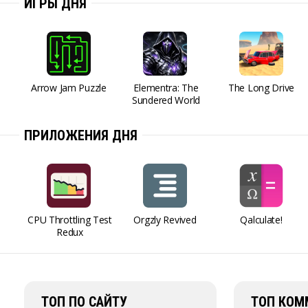
ИГРЫ ДНЯ
Arrow Jam Puzzle
Elementra: The
The Long Drive
Sundered World
ПРИЛОЖЕНИЯ ДНЯ
CPU Throttling Test
Orgzly Revived
Qalculate!
Redux
ТОП ПО САЙТУ
ТОП КОМ