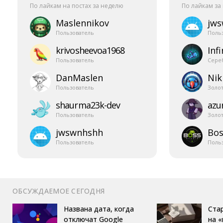
По лайкам на постах за неделю
По лайкам за
Maslennikov
jw
Пользователь
Поль
krivosheevoa1968
Infi
Пользователь
Сере
DanMaslen
Nik
Пользователь
Золо
shaurma23k-​dev
azur
Пользователь
Золо
jwswnhshh
Bos
Пользователь
Поль
ОБСУЖДАЕМОЕ СЕГОДНЯ
Названа дата, когда
Ста
отключат Google
на 