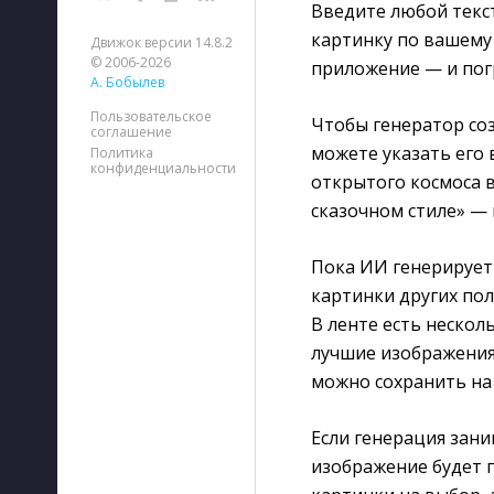
Введите любой текст
картинку по вашему
Движок версии 14.8.2
© 2006-2026
приложение — и пог
А. Бобылев
Пользовательское
Чтобы генератор соз
соглашение
можете указать его 
Политика
конфиденциальности
открытого космоса 
сказочном стиле» — 
Пока ИИ генерирует
картинки других пол
В ленте есть нескол
лучшие изображения
можно сохранить на
Если генерация зан
изображение будет 