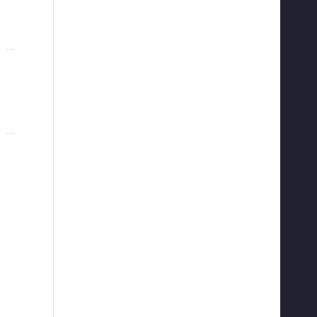
···
···