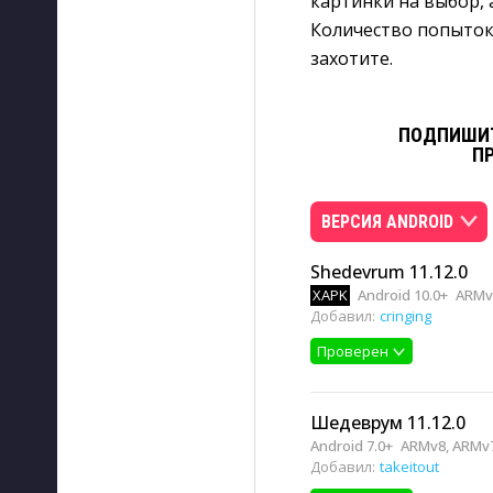
картинки на выбор,
Количество попыток 
захотите.
ПОДПИШИТ
П
ВЕРСИЯ ANDROID
Shedevrum 11.12.0
XAPK
Android 10.0+
ARMv8
Добавил:
cringing
Проверен
Шедеврум 11.12.0
Android 7.0+
ARMv8, ARMv7
Добавил:
takeitout