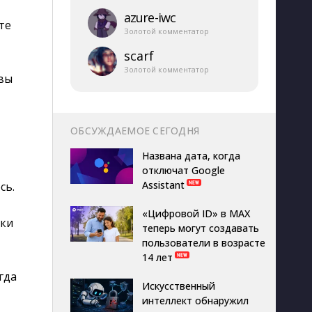
azure-​iwc
те
Золотой комментатор
scarf
Золотой комментатор
 вы
ОБСУЖДАЕМОЕ СЕГОДНЯ
Названа дата, когда
отключат Google
Assistant
сь.
«Цифровой ID» в MAX
нки
теперь могут создавать
пользователи в возрасте
14 лет
гда
Искусственный
интеллект обнаружил