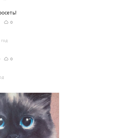
осеть! 
0
 год
0
од