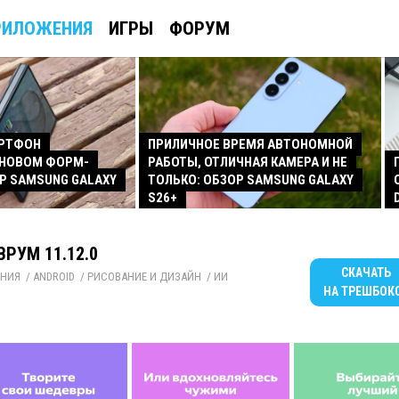
РИЛОЖЕНИЯ
ИГРЫ
ФОРУМ
АРТФОН
ПРИЛИЧНОЕ ВРЕМЯ АВТОНОМНОЙ
 НОВОМ ФОРМ-
РАБОТЫ, ОТЛИЧНАЯ КАМЕРА И НЕ
Р SAMSUNG GALAXY
ТОЛЬКО: ОБЗОР SAMSUNG GALAXY
S26+
РУМ 11.12.0
СКАЧАТЬ
НИЯ
/ 
ANDROID
/ 
РИСОВАНИЕ И ДИЗАЙН
/ 
ИИ
НА ТРЕШБОК