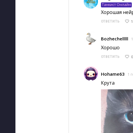
Танкист Онлайн
Хорошая нейр
1
ОТВЕТИТЬ
Bozhechelllll
1
Хорошо 
0
ОТВЕТИТЬ
Hohame63
1 г
Крута