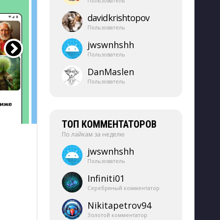
Пользователь
davidkrishtopov
Пользователь
jwswnhshh
Пользователь
DanMaslen
Пользователь
ТОП КОММЕНТАТОРОВ
По лайкам за неделю
jwswnhshh
Пользователь
Infiniti01
Серебряный комментатор
Nikitapetrov94
Золотой комментатор