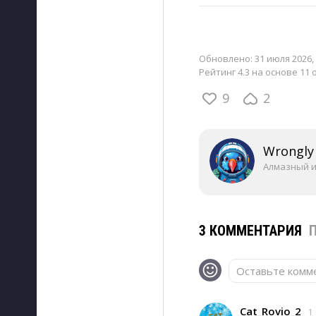
Обновлено:
31 июля 2026, 
Рейтинг 4.3 на основе 11 
9
2
Wrongly
Алмазный 
3 КОММЕНТАРИЯ
Оставьте комме
Cat_Rovio_2
1