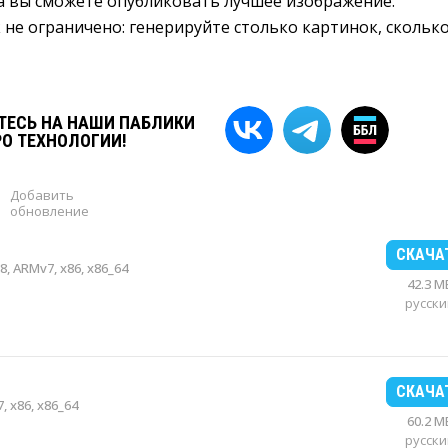
 а вы сможете опубликовать лучшее изображение.
не ограничено: генерируйте столько картинок, скольк
ЕСЬ НА НАШИ ПАБЛИКИ
РО ТЕХНОЛОГИИ!
Добавить
обновление
СКАЧА
, ARMv7, x86, x86_64
42.3 M
русски
СКАЧА
, x86, x86_64
60.2 M
русски