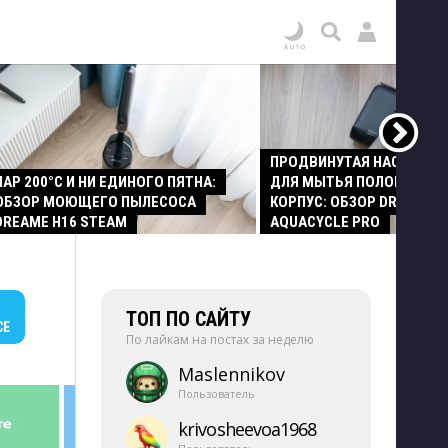
ПРОДВИНУТАЯ НАСАДКА
ПАР 200°C И НИ ЕДИНОГО ПЯТНА:
ДЛЯ МЫТЬЯ ПОЛОВ И СТ
ОБЗОР МОЮЩЕГО ПЫЛЕСОСА
КОРПУС: ОБЗОР DREAME Z
DREAME H16 STEAM
AQUACYCLE PRO
ТОП ПО САЙТУ
СЕ
По лайкам на постах за неделю
Maslennikov
Пользователь
krivosheevoa1968