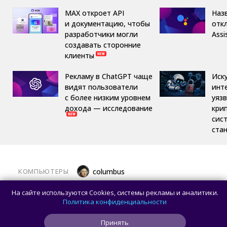
MAX откроет API
Назв
и документацию, чтобы
отк
разработчики могли
Assi
создавать сторонние
клиенты
Рекламу в ChatGPT чаще
Иск
видят пользователи
инт
с более низким уровнем
уяз
дохода — исследование
кри
сис
ста
КОМПЬЮТЕРЫ
columbus
Какой ПК собрать в августе 2026 года:
На сайте используются Cookies, системы рекламы и аналитики.
лучшие игровые сборки от 59 100 рублей
Политика конфиденциальности
Принять