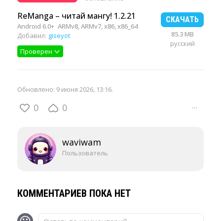
ReManga – читай мангу! 1.2.21
СКАЧАТЬ
Android 6.0+
ARMv8, ARMv7, x86, x86_64
85.3 MB
Добавил:
giseyot
русский
Проверен
Обновлено:
9 июня 2026, 13:16
.
0
0
···
waviwam
Пользователь
КОММЕНТАРИЕВ ПОКА НЕТ