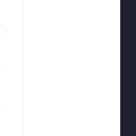
···
···