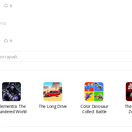
0
 год
0
нтарий...
Elementra: The
The Long Drive
Color Dinosaur
The
undered World
Collect Battle
Z