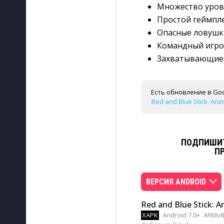
Множество уров
Простой геймпле
Опасные ловушк
Командный игро
Захватывающие 
Есть обновление в Goo
Red and Blue Stick: Anim
ПОДПИШИТ
П
ВЕРСИЯ ANDROID
Red and Blue Stick: A
XAPK
Android 7.0+
ARMv8