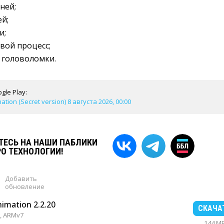
ней;
й;
и;
вой процесс;
головоломки.
gle Play:
ation (Secret version) 8 августа 2026, 00:00
ЕСЬ НА НАШИ ПАБЛИКИ
РО ТЕХНОЛОГИИ!
Добавить
обновление
nimation 2.2.20
СКАЧА
, ARMv7
144 M