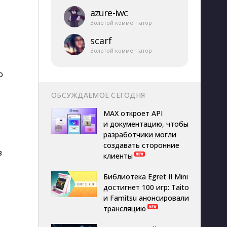
azure-​iwc
Золотой комментатор
scarf
Золотой комментатор
о
ОБСУЖДАЕМОЕ СЕГОДНЯ
MAX откроет API
и документацию, чтобы
разработчики могли
создавать сторонние
з
клиенты
Библиотека Egret II Mini
достигнет 100 игр: Taito
и Famitsu анонсировали
трансляцию