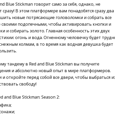
d Blue Stickman говорит само за себя, однако, не
т сразу! В этом платформере вам понадобятся сразу два
ешить новые потрясающие головоломки и собрать все
е своими подопечными, чтобы активировать кнопки и
ки и собирать золото. Главная особенность этих двух
 стихии: огонь и вода. Огненному человечку будет трудн
снежным холмам, в то время как водная девушка будет
ользить.
му тандему в Red and Blue Stickman вы получите
ния и абсолютно новый опыт в мире платформеров.
 и откройте перед собой все двери, чтобы выбраться и
ствовать свободу!
 and Blue Stickman: Season 2:
афика;
сонажи;