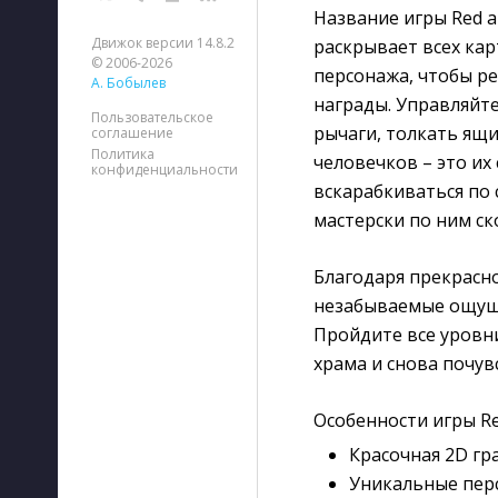
Название игры Red an
Движок версии 14.8.2
раскрывает всех кар
© 2006-2026
персонажа, чтобы р
А. Бобылев
награды. Управляйт
Пользовательское
рычаги, толкать ящи
соглашение
Политика
человечков – это их
конфиденциальности
вскарабкиваться по 
мастерски по ним ск
Благодаря прекрасно
незабываемые ощуще
Пройдите все уровни
храма и снова почув
Особенности игры Red
Красочная 2D гр
Уникальные пер