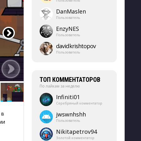
Пользователь
DanMaslen
Пользователь
EnzyNES
Пользователь
davidkrishtopov
Пользователь
ТОП КОММЕНТАТОРОВ
По лайкам за неделю
Infiniti01
Серебряный комментатор
в 
jwswnhshh
Пользователь
ми
Nikitapetrov94
Золотой комментатор