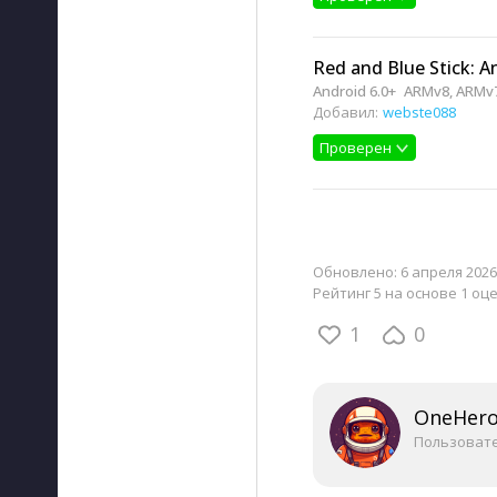
Red and Blue Stick: A
Android 6.0+
ARMv8, ARMv
Добавил:
webste088
Проверен
Обновлено:
6 апреля 2026,
Рейтинг 5 на основе 1 оц
1
0
OneHer
Пользоват