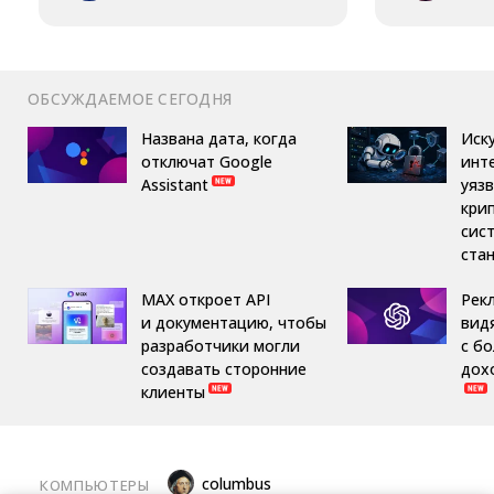
ОБСУЖДАЕМОЕ СЕГОДНЯ
Названа дата, когда
Иск
отключат Google
инт
Assistant
уяз
кри
сис
ста
MAX откроет API
Рек
и документацию, чтобы
вид
разработчики могли
с б
создавать сторонние
дох
клиенты
columbus
КОМПЬЮТЕРЫ