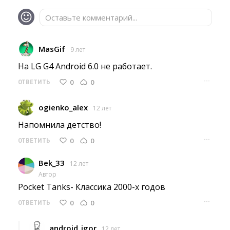
Оставьте комментарий...
MasGif
9 лет
На LG G4 Android 6.0 не работает. 
···
0
0
ОТВЕТИТЬ
ogienko_alex
12 лет
Напомнила детство! 
···
0
0
ОТВЕТИТЬ
Bek_33
12 лет
Автор
Pocket Tanks- Классика 2000-х годов 
···
0
0
ОТВЕТИТЬ
android_igor
12 лет