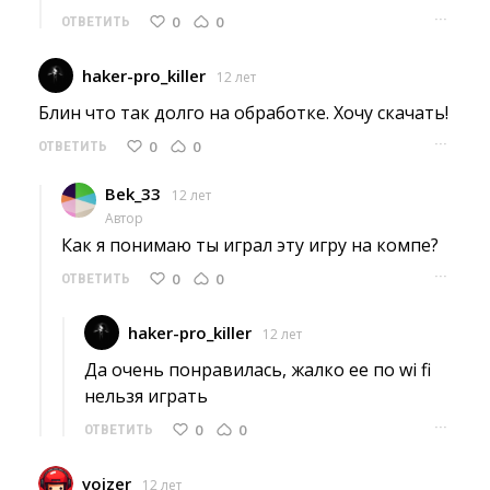
···
0
0
ОТВЕТИТЬ
haker-pro_killer
12 лет
Блин что так долго на обработке. Хочу скачать! 
···
0
0
ОТВЕТИТЬ
Bek_33
12 лет
Автор
Как я понимаю ты играл эту игру на компе? 
···
0
0
ОТВЕТИТЬ
haker-pro_killer
12 лет
Да очень понравилась, жалко ее по wi fi 
нельзя играть
···
0
0
ОТВЕТИТЬ
voizer
12 лет