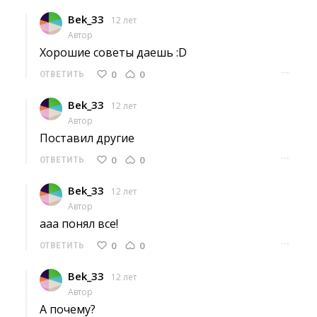
Bek_33
12 лет
Автор
Хорошие советы даешь :D 
···
0
0
ОТВЕТИТЬ
Bek_33
12 лет
Автор
Поставил другие 
···
0
0
ОТВЕТИТЬ
Bek_33
12 лет
Автор
ааа понял все! 
···
0
0
ОТВЕТИТЬ
Bek_33
12 лет
Автор
А почему? 