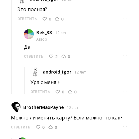
Это полная? 
···
0
0
ОТВЕТИТЬ
Bek_33
12 лет
Автор
Да 
···
2
0
ОТВЕТИТЬ
android_igor
12 лет
Ура с меня + 
···
0
0
ОТВЕТИТЬ
BrotherMaxPayne
12 лет
Можно ли менять карту? Если можно, то как? 
···
0
0
ОТВЕТИТЬ