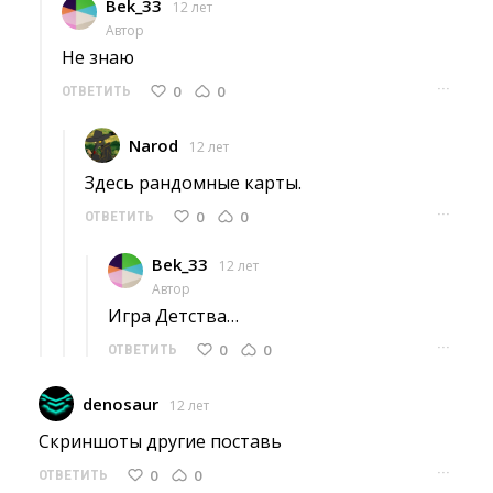
Bek_33
12 лет
Автор
Не знаю 
···
0
0
ОТВЕТИТЬ
Narod
12 лет
Здесь рандомные карты. 
···
0
0
ОТВЕТИТЬ
Bek_33
12 лет
Автор
Игра Детства… 
···
0
0
ОТВЕТИТЬ
denosaur
12 лет
Скриншоты другие поставь 
···
0
0
ОТВЕТИТЬ