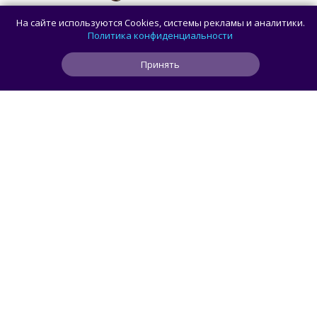
Какой ПК собрать в августе 2026 года:
На сайте используются Cookies, системы рекламы и аналитики.
лучшие игровые сборки от 59 100 рублей
Политика конфиденциальности
Принять
1
4
0
4 ч
ЧИТАТЬ ДАЛЕЕ