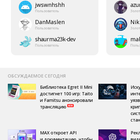
jwswnhshh
azur
Пользователь
Золо
DanMaslen
Nik
Пользователь
Золо
shaurma23k-​dev
mak
Пользователь
Поль
ОБСУЖДАЕМОЕ СЕГОДНЯ
Библиотека Egret II Mini
Иск
достигнет 100 игр: Taito
инт
и Famitsu анонсировали
уяз
трансляцию
кри
сис
ста
MAX откроет API
Рек
и документацию, чтобы
вид