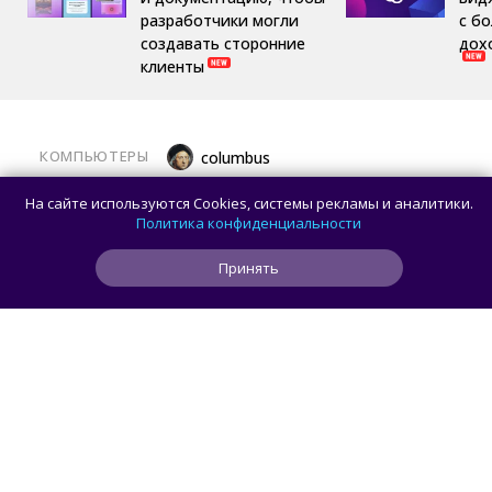
разработчики могли
с б
создавать сторонние
дох
клиенты
КОМПЬЮТЕРЫ
columbus
Какой ПК собрать в августе 2026 года:
На сайте используются Cookies, системы рекламы и аналитики.
лучшие игровые сборки от 59 100 рублей
Политика конфиденциальности
Принять