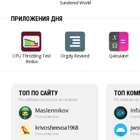
Sundered World
ПРИЛОЖЕНИЯ ДНЯ
CPU Throttling Test
Orgzly Revived
Qalculate!
Redux
ТОП ПО САЙТУ
ТОП КОМ
По лайкам на постах за неделю
По лайкам за
Maslennikov
Infi
Пользователь
Сере
krivosheevoa1968
jw
Пользователь
Поль