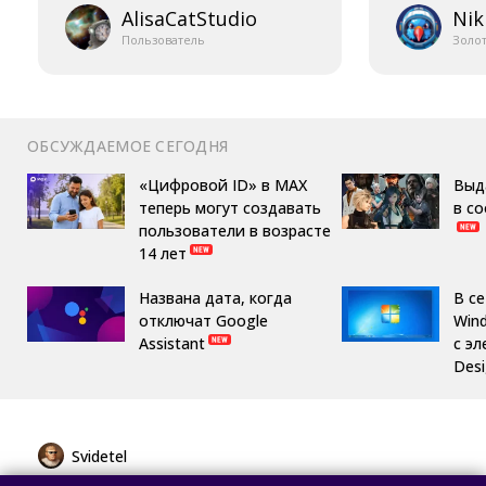
AlisaCatStudio
Nik
Пользователь
Золо
ОБСУЖДАЕМОЕ СЕГОДНЯ
«Цифровой ID» в MAX
Выд
теперь могут создавать
в с
пользователи в возрасте
14 лет
Названа дата, когда
В с
отключат Google
Win
Assistant
с эл
Des
Svidetel