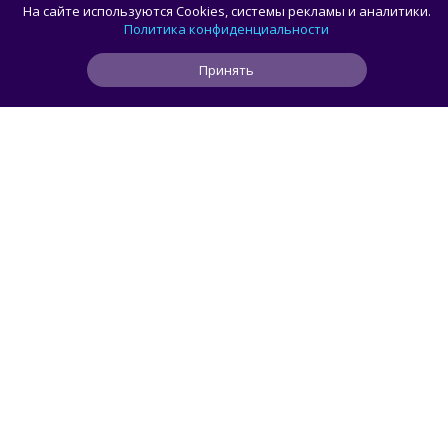
Какой ПК собрать в августе 2026 года:
На сайте используются Cookies, системы рекламы и аналитики.
лучшие игровые сборки от 59 100 рублей
Политика конфиденциальности
Принять
1
4
0
4 ч
ЧИТАТЬ ДАЛЕЕ