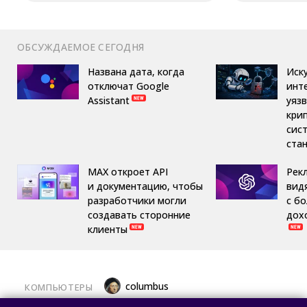
ОБСУЖДАЕМОЕ СЕГОДНЯ
Названа дата, когда
Иск
отключат Google
инт
Assistant
уяз
кри
сис
ста
MAX откроет API
Рек
и документацию, чтобы
вид
разработчики могли
с б
создавать сторонние
дох
клиенты
columbus
КОМПЬЮТЕРЫ