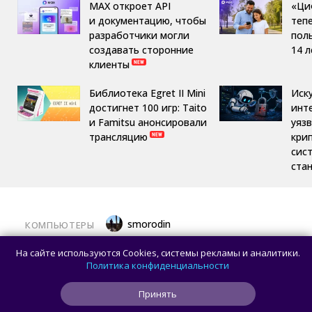
MAX откроет API
«Ци
и документацию, чтобы
теп
разработчики могли
пол
создавать сторонние
14 л
клиенты
Библиотека Egret II Mini
Иск
достигнет 100 игр: Taito
инт
и Famitsu анонсировали
уяз
трансляцию
кри
сис
ста
smorodin
КОМПЬЮТЕРЫ
Половина корпусов для ПК имеют
На сайте используются Cookies, системы рекламы и аналитики.
значительные расхождения в реальных
Политика конфиденциальности
размерах и размерах на бумаге —
Принять
исследование Noctua