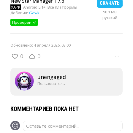
New Star Manager 1.7.6
СКАЧАТЬ
XAPK
Android 5.1+
Все платформы
90.1 MB
Добавил:
Gawk
русский
Проверен
Обновлено:
4 апреля 2026, 03:00
.
0
0
···
unengaged
Пользователь
КОММЕНТАРИЕВ ПОКА НЕТ
Оставьте комментарий...