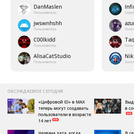
DanMaslen
Infi
Пользователь
Сере
jwswnhshh
azur
Пользователь
Золо
C00lkidd
Taq
Пользователь
Поль
AlisaCatStudio
Nik
Пользователь
Золо
ОБСУЖДАЕМОЕ СЕГОДНЯ
«Цифровой ID» в MAX
Выд
теперь могут создавать
в с
пользователи в возрасте
14 лет
Названа дата, когда
В с