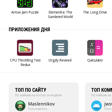
Arrow Jam Puzzle
Elementra: The
The Long Drive
Sundered World
ПРИЛОЖЕНИЯ ДНЯ
CPU Throttling Test
Orgzly Revived
Qalculate!
Redux
ТОП ПО САЙТУ
ТОП КОМ
По лайкам на постах за неделю
По лайкам за
Maslennikov
jw
Пользователь
Поль