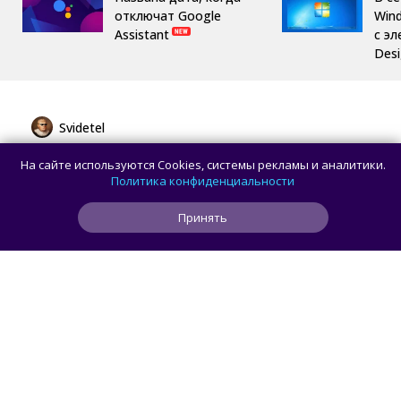
отключат Google
Win
Assistant
с эл
Des
Svidetel
Huawei представила MatePad Pro 12" 2026
На сайте используются Cookies, системы рекламы и аналитики.
с OLED-дисплеем и батареей 10 400 мА·ч
Политика конфиденциальности
Принять