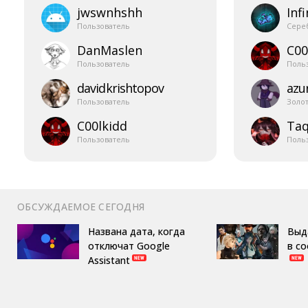
jwswnhshh
Infi
Пользователь
Сере
DanMaslen
C00
Пользователь
Поль
davidkrishtopov
azur
Пользователь
Золо
C00lkidd
Taq
Пользователь
Поль
ОБСУЖДАЕМОЕ СЕГОДНЯ
Названа дата, когда
Выд
отключат Google
в с
Assistant