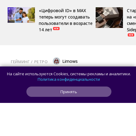
«Цифровой ID» в MAX
Ста
теперь могут создавать
на 
пользователи в возрасте
сме
14 лет
Side
Limows
ГЕЙМИНГ
/ 
РЕТРО
Коллекционеры, готовьте кошельки: Taito
На сайте используются Cookies, системы рекламы и аналитики.
и Famitsu анонсировали трансляцию
Политика конфиденциальности
о расширении библиотеки аркадной Egret
Принять
II Mini