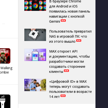
В браузере Chrome
для Android и iOS
появилась новая панель
навигации с кнопкой
Gemini
···
Пользователь превратил
NAS в игровой ПК: что
из этого вышло
MAX откроет API
и документацию, чтобы
разработчики могли
создавать сторонние
 Walking
REMATCH HOCKEY
Я голубь
People H
клиенты
ombie
26
Playgro
«Цифровой ID» в MAX
теперь могут создавать
пользователи в возрасте
14 лет