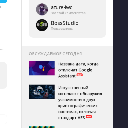
azure-​iwc
B
Золотой комментатор
BossStudio
Пользователь
···
ОБСУЖДАЕМОЕ СЕГОДНЯ
Названа дата, когда
отключат Google
Assistant
Искусственный
интеллект обнаружил
уязвимости в двух
криптографических
системах, включая
стандарт AES