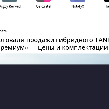
rgzly Revived
Qalculate!
NotallyX
Fl
detel
артовали продажи гибридного TAN
Премиум» — цены и комплектации