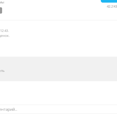
рмы
42.2 K
12:43
.
ценок.
ель
нтарий...