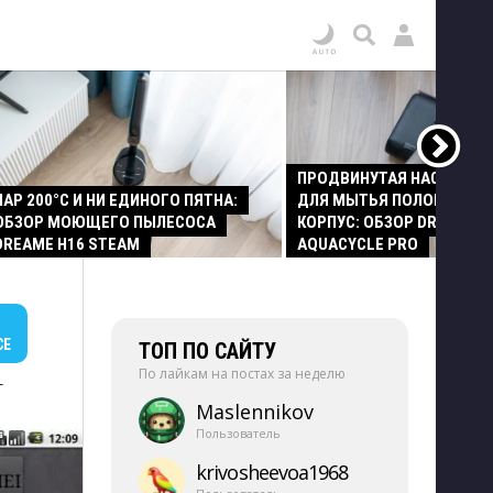
ПРОДВИНУТАЯ НАСАДКА
ПАР 200°C И НИ ЕДИНОГО ПЯТНА:
ДЛЯ МЫТЬЯ ПОЛОВ И СТ
ОБЗОР МОЮЩЕГО ПЫЛЕСОСА
КОРПУС: ОБЗОР DREAME Z
DREAME H16 STEAM
AQUACYCLE PRO
СЕ
ТОП ПО САЙТУ
По лайкам на постах за неделю
+
Maslennikov
Пользователь
krivosheevoa1968