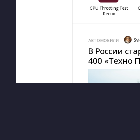
CPU Throttling Test
O
Redux
Svi
АВТОМОБИЛИ
В России ст
400 «Техно 