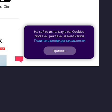
ashDim
Day Counter –
App Lock
Dazzify Fi
Cчетчик дней
На сайте используются Cookies,
системы рекламы и аналитики.
K
Политика конфиденциальности
Принять