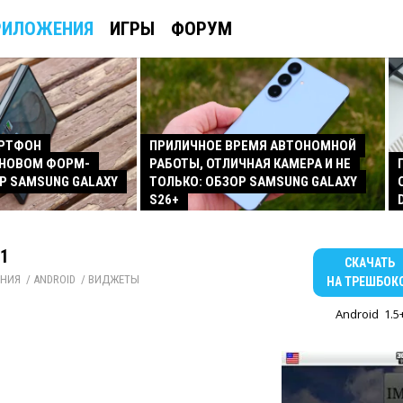
РИЛОЖЕНИЯ
ИГРЫ
ФОРУМ
АРТФОН
ПРИЛИЧНОЕ ВРЕМЯ АВТОНОМНОЙ
 НОВОМ ФОРМ-
РАБОТЫ, ОТЛИЧНАЯ КАМЕРА И НЕ
Р SAMSUNG GALAXY
ТОЛЬКО: ОБЗОР SAMSUNG GALAXY
S26+
.1
СКАЧАТЬ
НИЯ
/ 
ANDROID
/ 
ВИДЖЕТЫ
НА ТРЕШБОК
Android
1.5