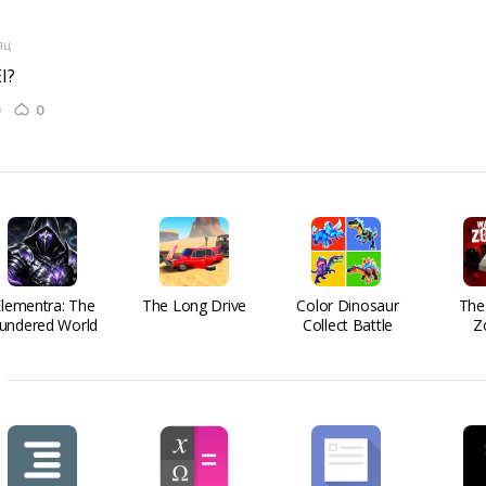
яц
? 
0
Elementra: The
The Long Drive
Color Dinosaur
The
undered World
Collect Battle
Z