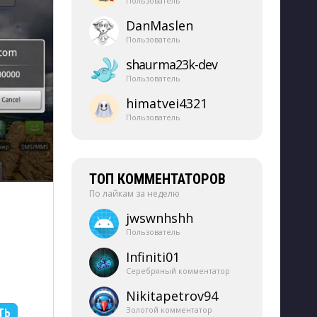
Пользователь
DanMaslen
Пользователь
shaurma23k-​dev
Пользователь
himatvei4321
Пользователь
ТОП КОММЕНТАТОРОВ
По лайкам за неделю
jwswnhshh
Пользователь
Infiniti01
Серебряный комментатор
Nikitapetrov94
Золотой комментатор
ТЬ