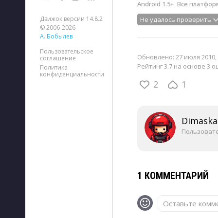
Android 1.5+
Все платфо
Движок версии 14.8.2
Не удалось проверить
© 2006-2026
А. Бобылев
Пользовательское
Обновлено:
27 июля 2010, 
соглашение
Рейтинг 3.7 на основе 3 о
Политика
конфиденциальности
2
1
Dimaska
Пользоват
1 КОММЕНТАРИЙ
Оставьте комме