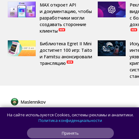
MAX откроет API
Рек
и документацию, чтобы
вид
разработчики могли
с б
создавать сторонние
дох
клиенты
Библиотека Egret II Mini
Иск
достигнет 100 игр: Taito
инт
и Famitsu анонсировали
уяз
трансляцию
кри
сис
ста
Maslennikov
Сборная России выиграла 7 золотых
На сайте используются Cookies, системы рекламы и аналитики.
медалей из 8 на Международной
Политика конфиденциальности
олимпиаде по ИИ
Принять