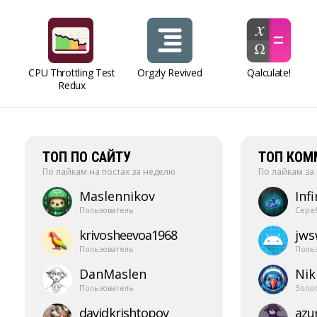
CPU Throttling Test
Orgzly Revived
Qalculate!
Redux
ТОП ПО САЙТУ
ТОП КОМ
По лайкам на постах за неделю
По лайкам за
Maslennikov
Infi
Пользователь
Сере
krivosheevoa1968
jw
Пользователь
Поль
DanMaslen
Nik
Пользователь
Золо
davidkrishtopov
azur