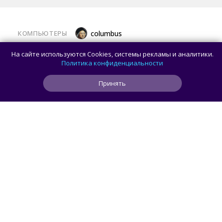
КОМПЬЮТЕРЫ
columbus
Какой ПК собрать в августе 2026 года:
На сайте используются Cookies, системы рекламы и аналитики.
лучшие игровые сборки от 59 100 рублей
Политика конфиденциальности
Принять