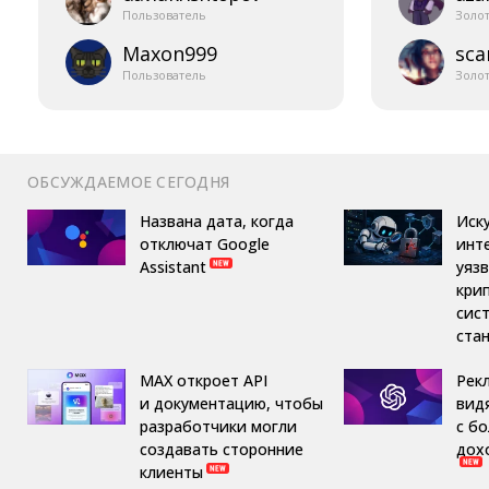
Пользователь
Золо
Maxon999
sca
Пользователь
Золо
ОБСУЖДАЕМОЕ СЕГОДНЯ
Названа дата, когда
Иск
отключат Google
инт
Assistant
уяз
кри
сис
ста
MAX откроет API
Рек
и документацию, чтобы
вид
разработчики могли
с б
создавать сторонние
дох
клиенты