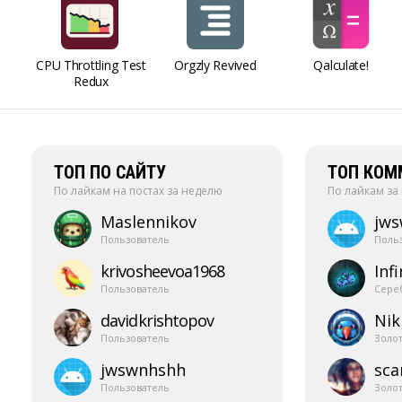
CPU Throttling Test
Orgzly Revived
Qalculate!
Redux
ТОП ПО САЙТУ
ТОП КОМ
По лайкам на постах за неделю
По лайкам за
Maslennikov
jw
Пользователь
Поль
krivosheevoa1968
Infi
Пользователь
Сере
davidkrishtopov
Nik
Пользователь
Золо
jwswnhshh
sca
Пользователь
Золо