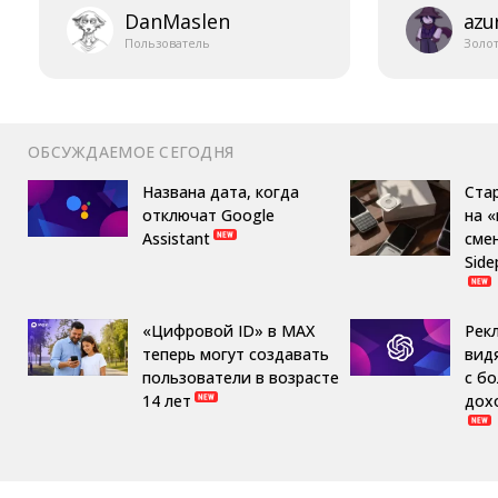
DanMaslen
azur
Пользователь
Золо
ОБСУЖДАЕМОЕ СЕГОДНЯ
Названа дата, когда
Ста
отключат Google
на 
Assistant
сме
Side
«Цифровой ID» в MAX
Рек
теперь могут создавать
вид
пользователи в возрасте
с б
14 лет
дох