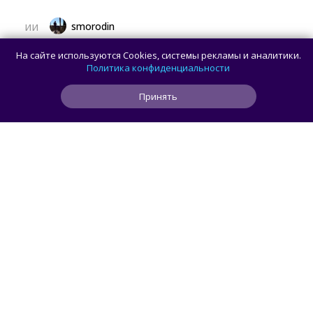
smorodin
ИИ
Пользователь попросил Claude Opus 5
На сайте используются Cookies, системы рекламы и аналитики.
сделать резервную копию данных, но ИИ
Политика конфиденциальности
вместо этого удалил папку Users
Принять
2
1
0
29 мин
ЧИТАТЬ ДАЛЕЕ