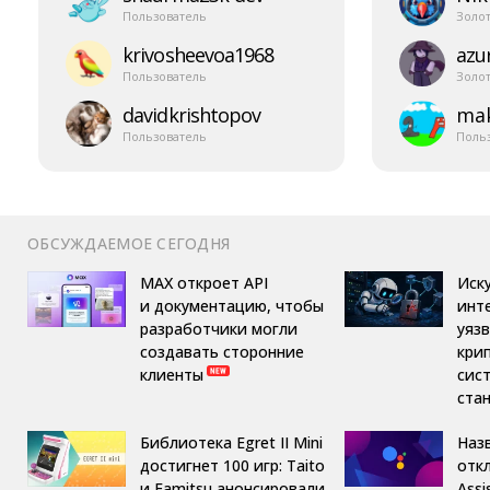
Пользователь
Золо
krivosheevoa1968
azur
Пользователь
Золо
davidkrishtopov
mak
Пользователь
Поль
ОБСУЖДАЕМОЕ СЕГОДНЯ
MAX откроет API
Иск
и документацию, чтобы
инт
разработчики могли
уяз
создавать сторонние
кри
клиенты
сис
ста
Библиотека Egret II Mini
Назв
достигнет 100 игр: Taito
отк
и Famitsu анонсировали
Assi