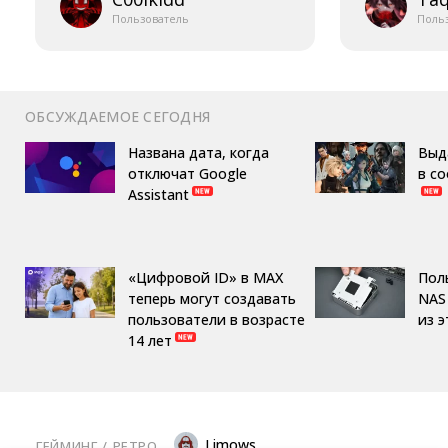
Пользователь
Поль
ОБСУЖДАЕМОЕ СЕГОДНЯ
Названа дата, когда
Выд
отключат Google
в с
Assistant
«Цифровой ID» в MAX
Пол
теперь могут создавать
NAS 
пользователи в возрасте
из 
14 лет
Limows
ГЕЙМИНГ
/ 
РЕТРО