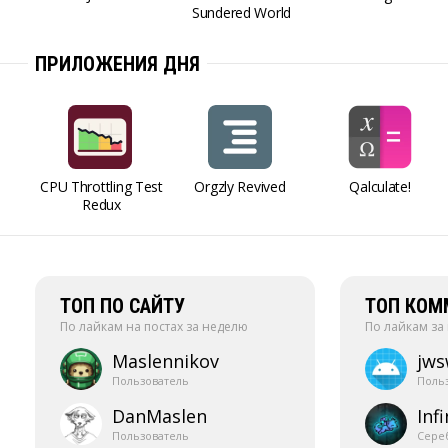
Sundered World
ПРИЛОЖЕНИЯ ДНЯ
CPU Throttling Test
Orgzly Revived
Qalculate!
Redux
ТОП ПО САЙТУ
ТОП КОМ
По лайкам на постах за неделю
По лайкам за
Maslennikov
jw
Пользователь
Поль
DanMaslen
Infi
Пользователь
Сере