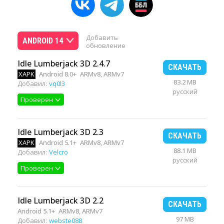
Добавить
ANDROID 14
обновление
Idle Lumberjack 3D 2.4.7
СКАЧАТЬ
XAPK
Android 8.0+
ARMv8, ARMv7
83.2 MB
Добавил:
vq0l3
русский
Проверен
Idle Lumberjack 3D 2.3
СКАЧАТЬ
XAPK
Android 5.1+
ARMv8, ARMv7
88.1 MB
Добавил:
Velcro
русский
Проверен
Idle Lumberjack 3D 2.2
СКАЧАТЬ
Android 5.1+
ARMv8, ARMv7
97 MB
Добавил:
webste088