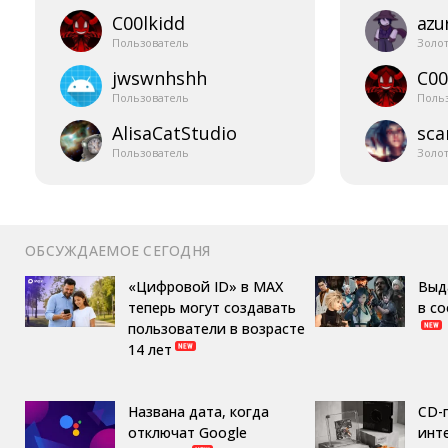
C00lkidd
azur
Пользователь
Золо
jwswnhshh
C00
Пользователь
Поль
AlisaCatStudio
sca
Пользователь
Золо
ОБСУЖДАЕМОЕ СЕГОДНЯ
«Цифровой ID» в MAX
Выд
теперь могут создавать
в с
пользователи в возрасте
14 лет
Названа дата, когда
CD-
отключат Google
инте