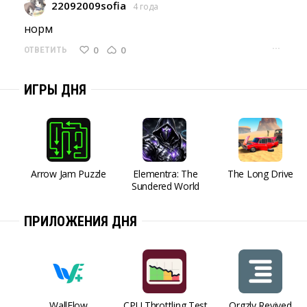
22092009sofia
4 года
норм 
···
0
0
ОТВЕТИТЬ
ИГРЫ ДНЯ
Arrow Jam Puzzle
Elementra: The
The Long Drive
Sundered World
ПРИЛОЖЕНИЯ ДНЯ
WallFlow
CPU Throttling Test
Orgzly Revived