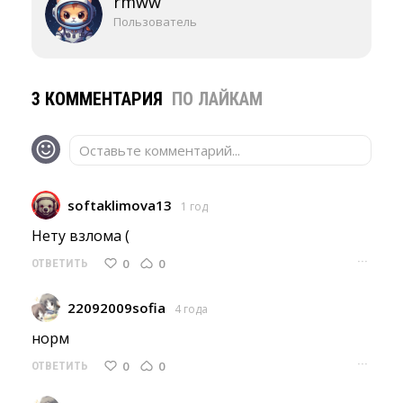
rmww
Пользователь
3 КОММЕНТАРИЯ
ПО ЛАЙКАМ
Оставьте комментарий...
softaklimova13
1 год
Нету взлома ( 
···
0
0
ОТВЕТИТЬ
22092009sofia
4 года
норм 
···
0
0
ОТВЕТИТЬ