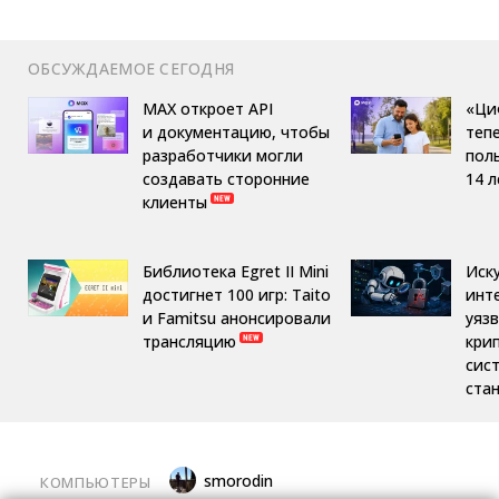
ОБСУЖДАЕМОЕ СЕГОДНЯ
MAX откроет API
«Ци
и документацию, чтобы
теп
разработчики могли
пол
создавать сторонние
14 л
клиенты
Библиотека Egret II Mini
Иск
достигнет 100 игр: Taito
инт
и Famitsu анонсировали
уяз
трансляцию
кри
сис
ста
smorodin
КОМПЬЮТЕРЫ