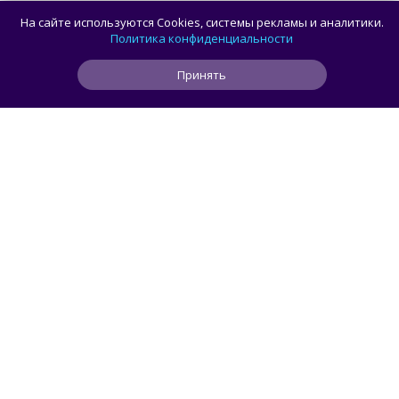
Половина корпусов для ПК имеют
На сайте используются Cookies, системы рекламы и аналитики.
значительные расхождения в реальных
Политика конфиденциальности
размерах и размерах на бумаге —
Принять
исследование Noctua
0
0
0
13 ч
ЧИТАТЬ ДАЛЕЕ