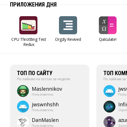
ПРИЛОЖЕНИЯ ДНЯ
CPU Throttling Test
Orgzly Revived
Qalculate!
Redux
ТОП ПО САЙТУ
ТОП КОМ
По лайкам на постах за неделю
По лайкам за
Maslennikov
jw
Пользователь
Поль
jwswnhshh
Infi
Пользователь
Сере
DanMaslen
azur
Пользователь
Золо