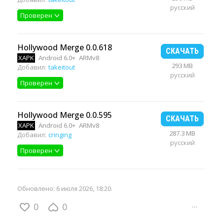
русский
Проверен
Hollywood Merge 0.0.618
СКАЧАТЬ
XAPK
Android 6.0+
ARMv8
293 MB
Добавил:
takeitout
русский
Проверен
Hollywood Merge 0.0.595
СКАЧАТЬ
XAPK
Android 6.0+
ARMv8
287.3 MB
Добавил:
cringing
русский
Проверен
Обновлено:
6 июля 2026, 18:20
.
0
0
···