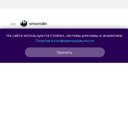
smorodin
ИИ
OpenAI улучшила GPT-5.6 Sol в ChatGPT
На сайте используются Cookies, системы рекламы и аналитики.
и отменила лимиты на разговоры
Политика конфиденциальности
для пользователей без подписки
Принять