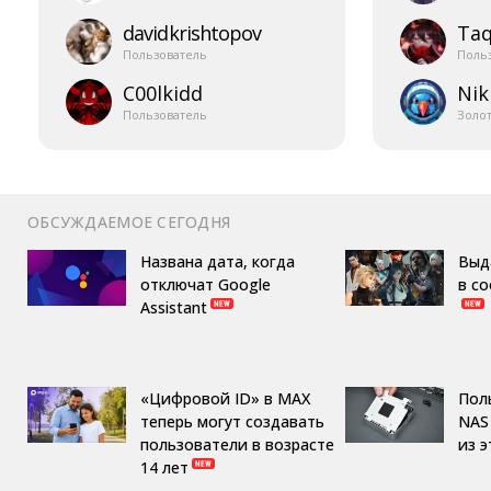
davidkrishtopov
Taq
Пользователь
Поль
C00lkidd
Nik
Пользователь
Золо
ОБСУЖДАЕМОЕ СЕГОДНЯ
Названа дата, когда
Выд
отключат Google
в с
Assistant
«Цифровой ID» в MAX
Пол
теперь могут создавать
NAS 
пользователи в возрасте
из 
14 лет