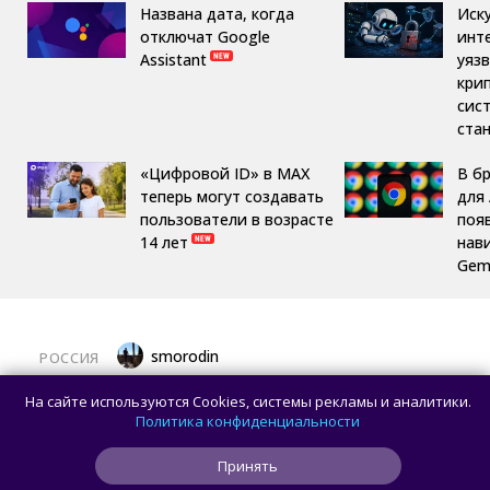
Названа дата, когда
Иск
отключат Google
инт
Assistant
уяз
кри
сис
ста
«Цифровой ID» в MAX
В б
теперь могут создавать
для 
пользователи в возрасте
поя
14 лет
нав
Gemi
smorodin
РОССИЯ
MAX откроет API и документацию, чтобы
На сайте используются Cookies, системы рекламы и аналитики.
разработчики могли создавать
Политика конфиденциальности
сторонние клиенты
Принять