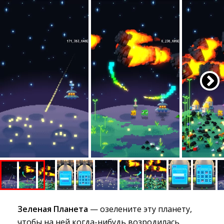
Зеленая Планета
— озелените эту планету, 
чтобы на ней когда-нибудь возродилась