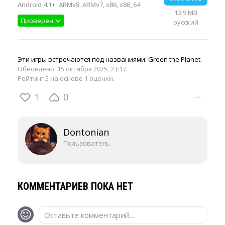
Android 4.1+
ARMv8, ARMv7, x86, x86_64
12.9 MB
Проверен
русский
Эти игры встречаются под названиями: Green the Planet.
Обновлено:
15 октября 2025, 23:17
.
Рейтинг 5 на основе 1 оценки.
1
0
···
Dontonian
Пользователь
КОММЕНТАРИЕВ ПОКА НЕТ
Оставьте комментарий...