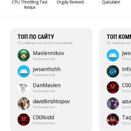
CPU Throttling Test
Orgzly Revived
Qalculate!
Redux
ТОП ПО САЙТУ
ТОП КОМ
По лайкам на постах за неделю
По лайкам за
Maslennikov
jw
Пользователь
Поль
jwswnhshh
Infi
Пользователь
Сере
DanMaslen
C00
Пользователь
Поль
davidkrishtopov
azur
Пользователь
Золо
C00lkidd
Taq
Пользователь
Поль