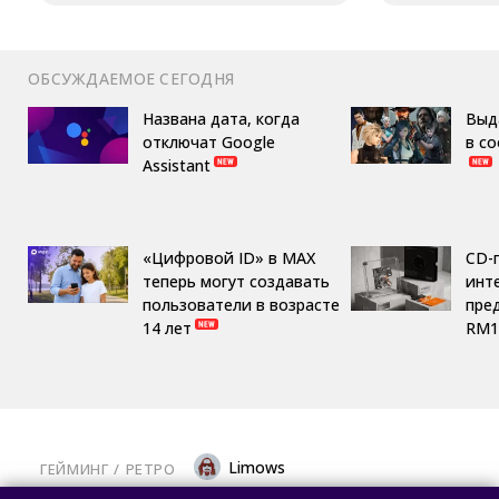
ОБСУЖДАЕМОЕ СЕГОДНЯ
Названа дата, когда
Выд
отключат Google
в с
Assistant
«Цифровой ID» в MAX
CD-
теперь могут создавать
инте
пользователи в возрасте
пре
14 лет
RM1
Limows
ГЕЙМИНГ
/ 
РЕТРО