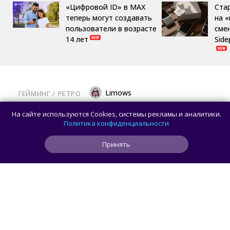
«Цифровой ID» в MAX
Ста
теперь могут создавать
на 
пользователи в возрасте
сме
14 лет
Side
Limows
ГЕЙМИНГ
/ 
РЕТРО
Коллекционеры, готовьте кошельки: Taito
На сайте используются Cookies, системы рекламы и аналитики.
и Famitsu анонсировали трансляцию
Политика конфиденциальности
о расширении библиотеки аркадной Egret
Принять
II Mini