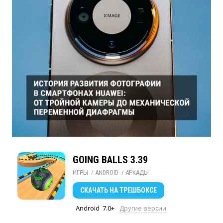
GOING BALLS 3.39
ИГРЫ
/ 
ANDROID
/ 
АРКАДЫ
СКАЧАТЬ
НА ТРЕШБОКСЕ
Android
7.0+
Другие версии