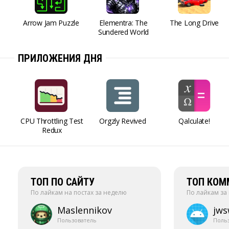
Arrow Jam Puzzle
Elementra: The
The Long Drive
Sundered World
ПРИЛОЖЕНИЯ ДНЯ
CPU Throttling Test
Orgzly Revived
Qalculate!
Redux
ТОП ПО САЙТУ
ТОП КОМ
По лайкам на постах за неделю
По лайкам за
Maslennikov
jw
Пользователь
Поль