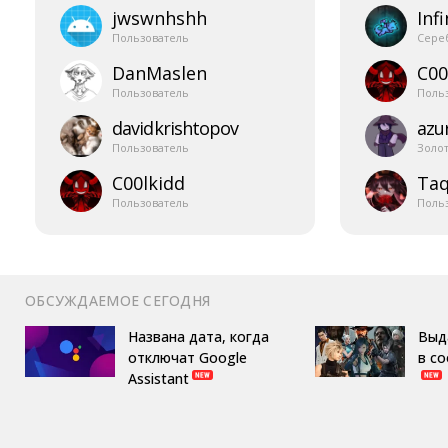
jwswnhshh
Infi
Пользователь
Сере
DanMaslen
C00
Пользователь
Поль
davidkrishtopov
azur
Пользователь
Золо
C00lkidd
Taq
Пользователь
Поль
ОБСУЖДАЕМОЕ СЕГОДНЯ
Названа дата, когда
Выд
отключат Google
в с
Assistant