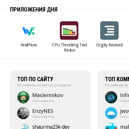
ПРИЛОЖЕНИЯ ДНЯ
WallFlow
CPU Throttling Test
Orgzly Revived
Redux
ТОП ПО САЙТУ
ТОП КОМ
По лайкам на постах за неделю
По лайкам за
Maslennikov
Infi
Пользователь
Сере
EnzyNES
jw
Пользователь
Поль
shaurma23k-​dev
mak