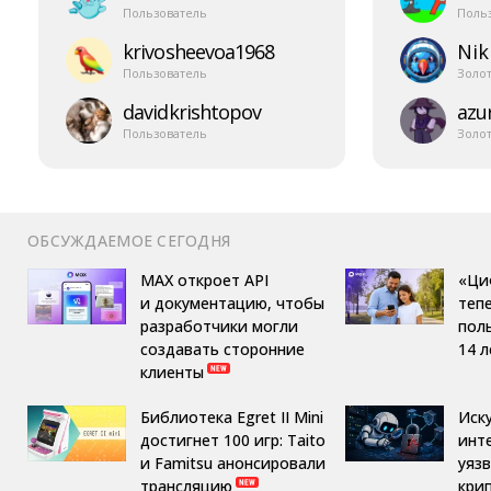
Пользователь
Поль
krivosheevoa1968
Nik
Пользователь
Золо
davidkrishtopov
azur
Пользователь
Золо
ОБСУЖДАЕМОЕ СЕГОДНЯ
MAX откроет API
«Ци
и документацию, чтобы
теп
разработчики могли
пол
создавать сторонние
14 л
клиенты
Библиотека Egret II Mini
Иск
достигнет 100 игр: Taito
инт
и Famitsu анонсировали
уяз
трансляцию
кри