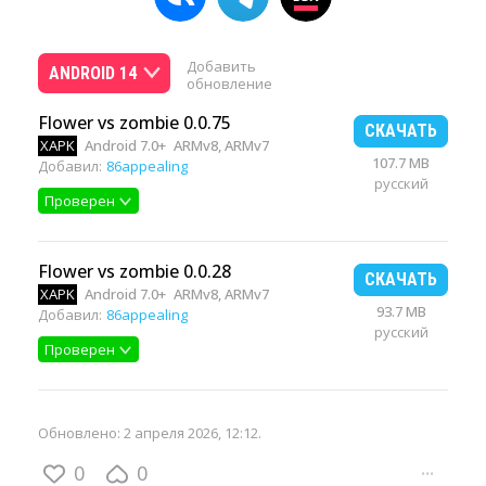
Добавить
ANDROID 14
обновление
Flower vs zombie 0.0.75
СКАЧАТЬ
XAPK
Android 7.0+
ARMv8, ARMv7
107.7 MB
Добавил:
86appealing
русский
Проверен
Flower vs zombie 0.0.28
СКАЧАТЬ
XAPK
Android 7.0+
ARMv8, ARMv7
93.7 MB
Добавил:
86appealing
русский
Проверен
Обновлено:
2 апреля 2026, 12:12
.
0
0
···