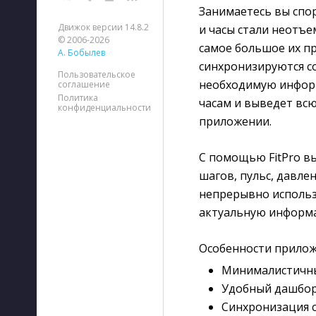
Занимаетесь вы спор
Движок версии 14.8.2
и часы стали неотъе
© 2006-2026
самое большое их пр
А. Бобылев
синхронизируются с
Пользовательское
необходимую информ
соглашение
Политика
часам и выведет вс
конфиденциальности
приложении.
С помощью FitPro в
шагов, пульс, давле
непрерывно использ
актуальную информ
Особенности прилож
Минималистичны
Удобный дашбор
Синхронизация с