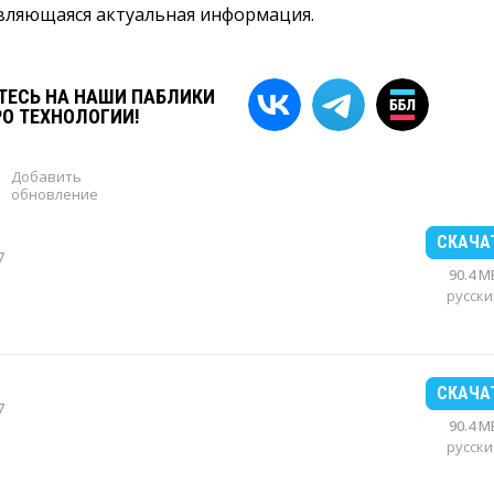
вляющаяся актуальная информация.
ЕСЬ НА НАШИ ПАБЛИКИ
РО ТЕХНОЛОГИИ!
Добавить
обновление
СКАЧА
7
90.4 M
русски
СКАЧА
7
90.4 M
русски