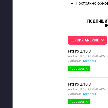
Постоянно обно
ПОДПИШИТ
П
ВЕРСИЯ ANDROID
FitPro 2.10.8
Android 8.0+
ARMv8, ARMv
Добавил:
takeitout
Проверен
FitPro 2.10.8
Android 8.0+
ARMv8, ARMv
Добавил:
takeitout
Проверен