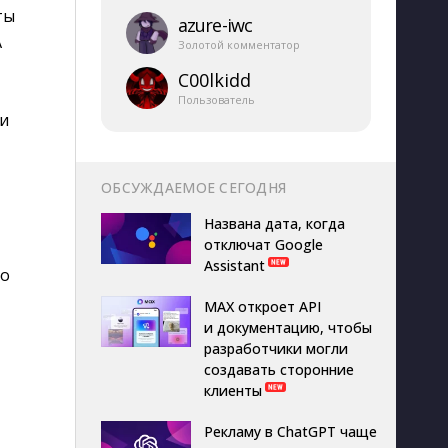
ты
azure-​iwc
А
Золотой комментатор
C00lkidd
Пользователь
ли
ОБСУЖДАЕМОЕ СЕГОДНЯ
Названа дата, когда
отключат Google
Assistant
но
MAX откроет API
и документацию, чтобы
разработчики могли
создавать сторонние
клиенты
Рекламу в ChatGPT чаще