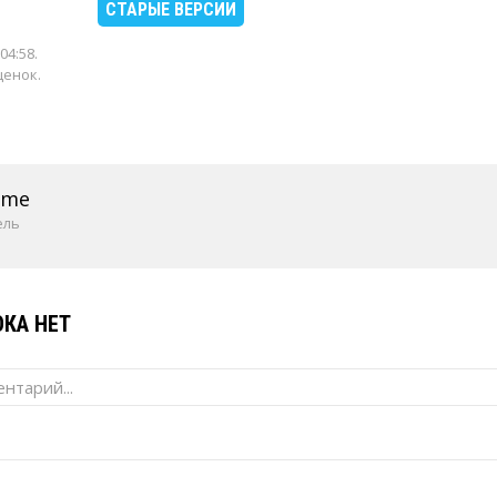
СТАРЫЕ ВЕРСИИ
04:58
.
ценок.
ame
ель
КА НЕТ
нтарий...