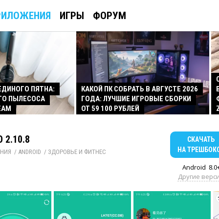
РИЛОЖЕНИЯ
ИГРЫ
ФОРУМ
 ЕДИНОГО ПЯТНА:
КАКОЙ ПК СОБРАТЬ В АВГУСТЕ 2026
ГО ПЫЛЕСОСА
ГОДА: ЛУЧШИЕ ИГРОВЫЕ СБОРКИ
EAM
ОТ 59 100 РУБЛЕЙ
 2.10.8
СКАЧАТЬ
НА ТРЕШБОК
НИЯ
/ 
ANDROID
/ 
ЗДОРОВЬЕ И ФИТНЕС
Android
8.0
Другие верс