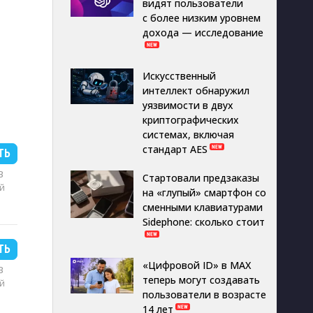
видят пользователи
с более низким уровнем
дохода — исследование
Искусственный
интеллект обнаружил
уязвимости в двух
криптографических
системах, включая
стандарт AES
ТЬ
B
Стартовали предзаказы
й
на «глупый» смартфон со
сменными клавиатурами
Sidephone: сколько стоит
ТЬ
«Цифровой ID» в MAX
B
теперь могут создавать
й
пользователи в возрасте
14 лет