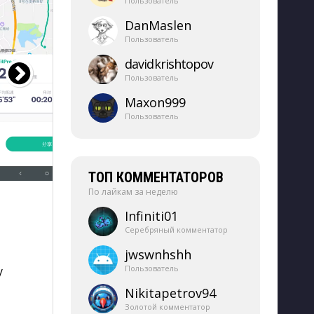
Пользователь
DanMaslen
Пользователь
davidkrishtopov
Пользователь
Maxon999
Пользователь
ТОП КОММЕНТАТОРОВ
По лайкам за неделю
Infiniti01
Серебряный комментатор
jwswnhshh
Пользователь
у
Nikitapetrov94
Золотой комментатор