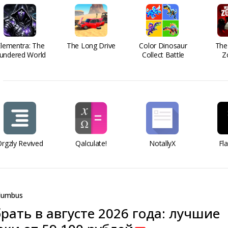
Elementra: The
The Long Drive
Color Dinosaur
The
undered World
Collect Battle
Z
rgzly Revived
Qalculate!
NotallyX
Fl
lumbus
рать в августе 2026 года: лучшие