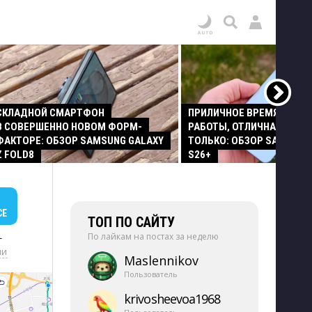
СКЛАДНОЙ СМАРТФОН
ПРИЛИЧНОЕ ВРЕМЯ АВТО
В СОВЕРШЕННО НОВОМ ФОРМ-
РАБОТЫ, ОТЛИЧНАЯ КАМЕР
ФАКТОРЕ: ОБЗОР SAMSUNG GALAXY
ТОЛЬКО: ОБЗОР SAMSUNG
Z FOLD8
S26+
СЕ
ТОП ПО САЙТУ
По лайкам на постах за неделю
+
ии
Maslennikov
Пользователь
krivosheevoa1968