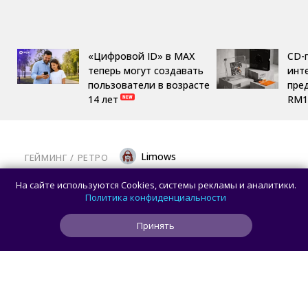
«Цифровой ID» в MAX
CD-
теперь могут создавать
инте
пользователи в возрасте
пре
14 лет
RM1
Limows
ГЕЙМИНГ
/ 
РЕТРО
Коллекционеры, готовьте кошельки: Taito
На сайте используются Cookies, системы рекламы и аналитики.
и Famitsu анонсировали трансляцию
Политика конфиденциальности
о расширении библиотеки аркадной Egret
Принять
II Mini