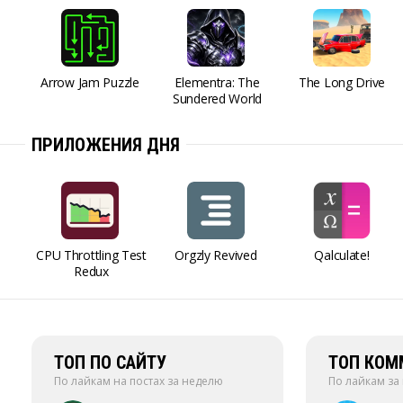
Arrow Jam Puzzle
Elementra: The
The Long Drive
Sundered World
ПРИЛОЖЕНИЯ ДНЯ
CPU Throttling Test
Orgzly Revived
Qalculate!
Redux
ТОП ПО САЙТУ
ТОП КОМ
По лайкам на постах за неделю
По лайкам за