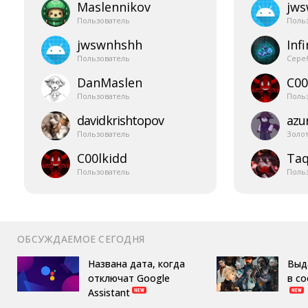
Maslennikov
jw
Пользователь
Поль
jwswnhshh
Infi
Пользователь
Сере
DanMaslen
C00
Пользователь
Поль
davidkrishtopov
azur
Пользователь
Золо
C00lkidd
Taq
Пользователь
Поль
ОБСУЖДАЕМОЕ СЕГОДНЯ
Названа дата, когда
Выд
отключат Google
в с
Assistant