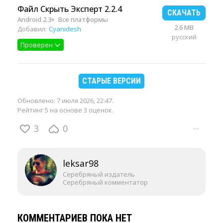
Файл Скрыть Эксперт 2.2.4
СКАЧАТЬ
Android 2.3+
Все платформы
2.6 MB
Добавил:
Cyanidesh
русский
Проверен
СТАРЫЕ ВЕРСИИ
Обновлено:
7 июля 2026, 22:47
.
Рейтинг 5 на основе 3 оценок.
3
0
···
leksar98
Серебряный издатель
Серебряный комментатор
КОММЕНТАРИЕВ ПОКА НЕТ