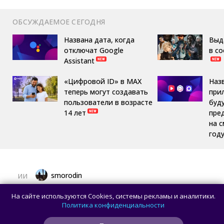
ОБСУЖДАЕМОЕ СЕГОДНЯ
Названа дата, когда
Выд
отключат Google
в с
Assistant
«Цифровой ID» в MAX
Наз
теперь могут создавать
при
пользователи в возрасте
буд
14 лет
пре
на 
год
smorodin
ИИ
OpenAI улучшила GPT-5.6 Sol в ChatGPT
На сайте используются Cookies, системы рекламы и аналитики.
и отменила лимиты на разговоры
Политика конфиденциальности
для пользователей без подписки