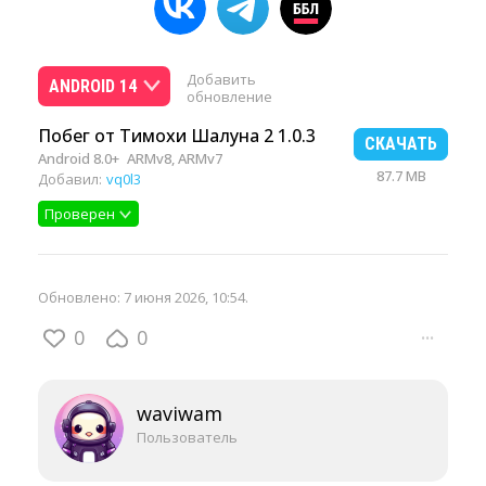
Добавить
ANDROID 14
обновление
Побег от Тимохи Шалуна 2 1.0.3
СКАЧАТЬ
Android 8.0+
ARMv8, ARMv7
87.7 MB
Добавил:
vq0l3
Проверен
Обновлено:
7 июня 2026, 10:54
.
0
0
···
waviwam
Пользователь