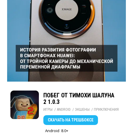
ПОБЕГ ОТ ТИМОХИ ШАЛУНА
2 1.0.3
ИГРЫ
/ 
ANDROID
/ 
ЭКШЕНЫ
/ 
ПРИКЛЮЧЕНИЯ
СКАЧАТЬ
НА ТРЕШБОКСЕ
Android
8.0+