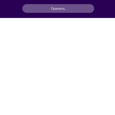
Принять
1
0
0
8 ч
ЧИТАТЬ ДАЛЕЕ
Astramak
СМАРТФОНЫ
/ 
ОБЗОРЫ ТЕХНИКИ
Эволюция, которую мы ждали: тест
Galaxy Z Fold8 с новым необычным
экраном