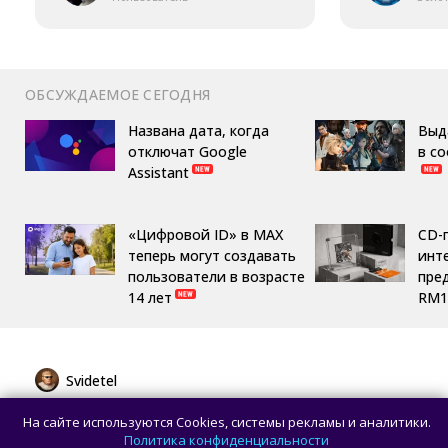
ОБСУЖДАЕМОЕ СЕГОДНЯ
Названа дата, когда
Выд
отключат Google
в с
Assistant
«Цифровой ID» в MAX
CD-
теперь могут создавать
инте
пользователи в возрасте
пре
14 лет
RM1
Svidetel
Huawei представила MatePad Pro 12" 2026
На сайте используются Cookies, системы рекламы и аналитики.
с OLED-дисплеем и батареей 10 400 мА·ч
Политика конфиденциальности