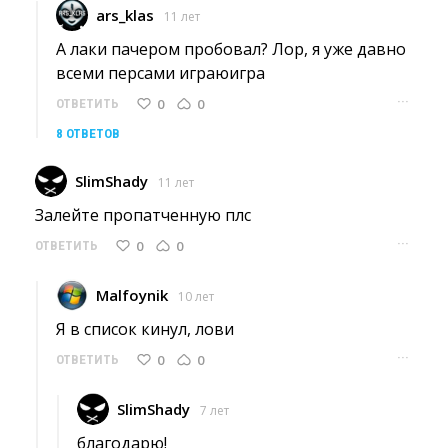
ars_klas
11 лет
А лаки пачером пробовал? Лор, я уже давно 
всеми персами играюигра
···
0
0
ОТВЕТИТЬ
8 ОТВЕТОВ
SlimShady
11 лет
Залейте пропатченную плс 
···
0
0
ОТВЕТИТЬ
Malfoynik
10 лет
Я в список кинул, лови 
···
0
0
ОТВЕТИТЬ
SlimShady
7 лет
благодарю! 