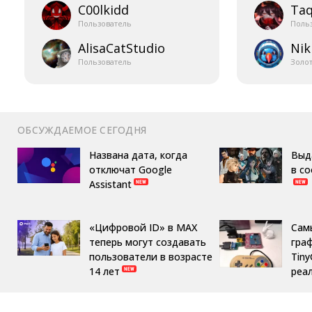
C00lkidd
Taq
Пользователь
Поль
AlisaCatStudio
Nik
Пользователь
Золо
ОБСУЖДАЕМОЕ СЕГОДНЯ
Названа дата, когда
Выд
отключат Google
в с
Assistant
«Цифровой ID» в MAX
Сам
теперь могут создавать
гра
пользователи в возрасте
Tin
14 лет
реа