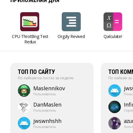
ПРИЛОЖЕНИЯ ДНЯ
CPU Throttling Test
Orgzly Revived
Qalculate!
Redux
ТОП ПО САЙТУ
ТОП КОМ
По лайкам на постах за неделю
По лайкам за
Maslennikov
jw
Пользователь
Поль
DanMaslen
Infi
Пользователь
Сере
jwswnhshh
azur
Пользователь
Золо