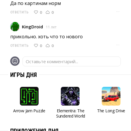
Да по картинам норм 
···
0
0
ОТВЕТИТЬ
KingDroid
11 лет
прикольно. хоть что то нового 
···
0
0
ОТВЕТИТЬ
Оставьте комментарий...
ИГРЫ ДНЯ
Arrow Jam Puzzle
Elementra: The
The Long Drive
Sundered World