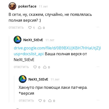
pokerface
11 лет
В сети, ну, скажем, случайно, не появлялась 
полная версия? :)
···
1
0
ОТВЕТИТЬ
NeXt_StEvE
11 лет
drive.google.com/file/d/0B9BXUJKBH7HHaUtjZjl5UXF
usp=docslist_api
Ваша полная верся от 
NeXt_StEvE
···
0
0
ОТВЕТИТЬ
NeXt_StEvE
11 лет
Хакнуто при помощи лаки патчера.
*версия 
···
0
0
ОТВЕТИТЬ