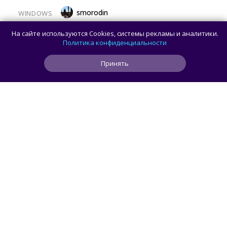
smorodin
WINDOWS
32 ГБ ОЗУ для Windows 11 больше
На сайте используются Cookies, системы рекламы и аналитики.
не нужны: Microsoft удалила эту
Политика конфиденциальности
рекомендацию с сайта
Принять
0
0
0
6 мин
ЧИТАТЬ ДАЛЕЕ