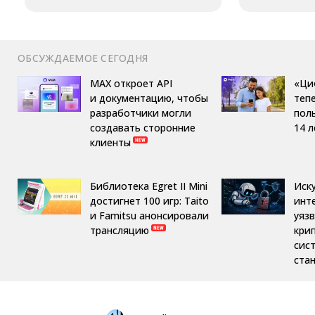
ОБСУЖДАЕМОЕ СЕГОДНЯ
MAX откроет API
«Ци
и документацию, чтобы
теп
разработчики могли
пол
создавать сторонние
14 л
клиенты
Библиотека Egret II Mini
Иск
достигнет 100 игр: Taito
инт
и Famitsu анонсировали
уяз
трансляцию
кри
сис
ста