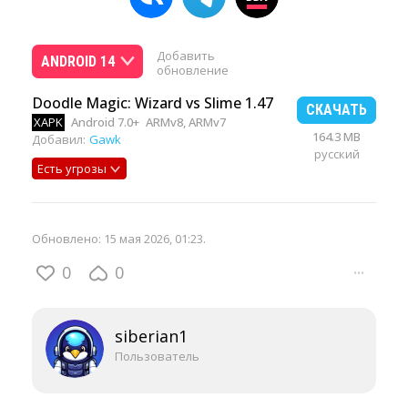
Добавить
ANDROID 14
обновление
Doodle Magic: Wizard vs Slime 1.47
СКАЧАТЬ
XAPK
Android 7.0+
ARMv8, ARMv7
164.3 MB
Добавил:
Gawk
русский
Есть угрозы
Обновлено:
15 мая 2026, 01:23
.
0
0
···
siberian1
Пользователь