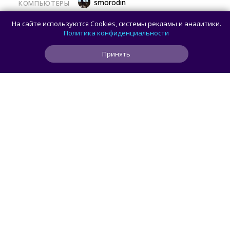
smorodin
КОМПЬЮТЕРЫ
Половина корпусов для ПК имеют
На сайте используются Cookies, системы рекламы и аналитики.
значительные расхождения в реальных
Политика конфиденциальности
размерах и размерах на бумаге —
Принять
исследование Noctua
0
0
0
13 ч
ЧИТАТЬ ДАЛЕЕ