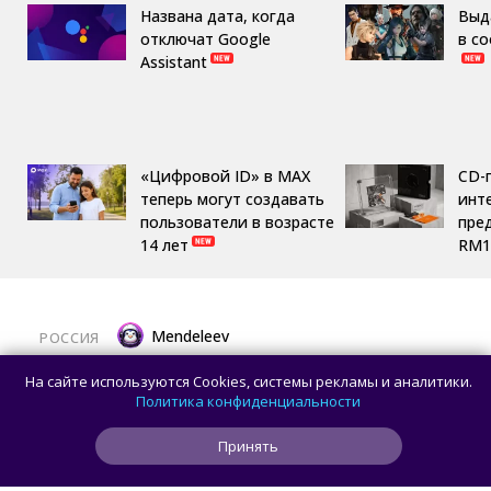
Названа дата, когда
Выд
отключат Google
в с
Assistant
«Цифровой ID» в MAX
CD-
теперь могут создавать
инте
пользователи в возрасте
пре
14 лет
RM1
Mendeleev
РОССИЯ
Новейшая космическая обсерватория
На сайте используются Cookies, системы рекламы и аналитики.
и шлифовка алмазами: главные
Политика конфиденциальности
достижения российской науки
Принять