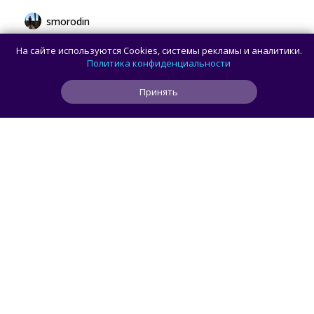
smorodin
В браузере Chrome для Android и iOS
На сайте используются Cookies, системы рекламы и аналитики.
появилась новая панель навигации
Политика конфиденциальности
с кнопкой Gemini
Принять
3
0
0
49 мин
ЧИТАТЬ ДАЛЕЕ