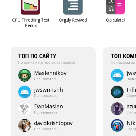
CPU Throttling Test
Orgzly Revived
Qalculate!
Redux
ТОП ПО САЙТУ
ТОП КОМ
По лайкам на постах за неделю
По лайкам за
Maslennikov
jw
Пользователь
Поль
jwswnhshh
Infi
Пользователь
Сере
DanMaslen
azur
Пользователь
Золо
davidkrishtopov
Nik
Пользователь
Золо