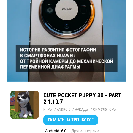
CUTE POCKET PUPPY 3D - PART
2 1.10.7
ИГРЫ
/ 
ANDROID
/ 
АРКАДЫ
/ 
СИМУЛЯТОРЫ
СКАЧАТЬ
НА ТРЕШБОКСЕ
Android
6.0+
Другие версии