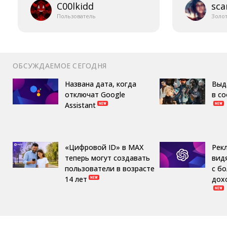
C00lkidd
sca
Пользователь
Золо
ОБСУЖДАЕМОЕ СЕГОДНЯ
Названа дата, когда
Выд
отключат Google
в с
Assistant
«Цифровой ID» в MAX
Рек
теперь могут создавать
вид
пользователи в возрасте
с б
14 лет
дох