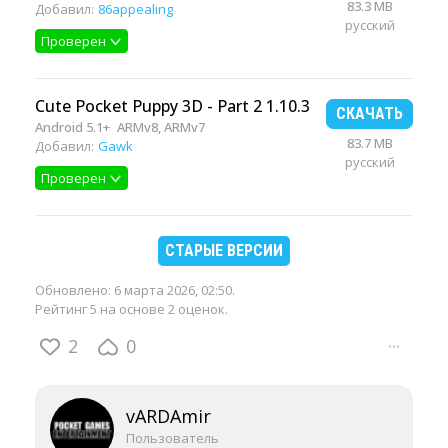
83.3 MB
Добавил:
86appealing
русский
Проверен
Cute Pocket Puppy 3D - Part 2 1.10.3
СКАЧАТЬ
Android 5.1+
ARMv8, ARMv7
83.7 MB
Добавил:
Gawk
русский
Проверен
СТАРЫЕ ВЕРСИИ
Обновлено:
6 марта 2026, 02:50
.
Рейтинг 5 на основе 2 оценок.
2
0
···
vARDAmir
Пользователь