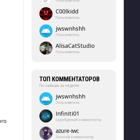
Пользователь
C00lkidd
Пользователь
jwswnhshh
Пользователь
AlisaCatStudio
Пользователь
ТОП КОММЕНТАТОРОВ
По лайкам за неделю
jwswnhshh
Пользователь
Infiniti01
Серебряный комментатор
ого
azure-​iwc
Золотой комментатор