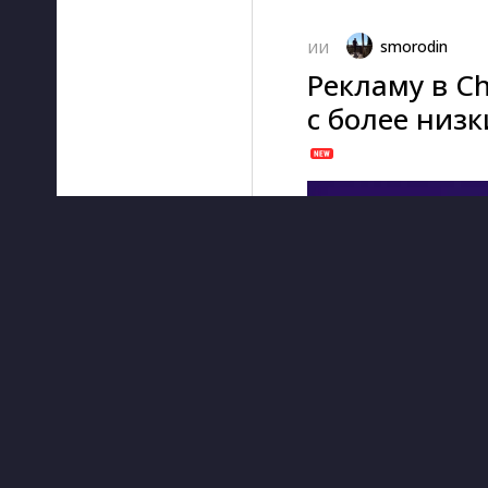
smorodin
ИИ
Рекламу в C
с более низ