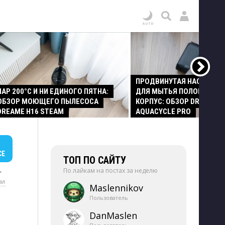
ПРОДВИНУТАЯ НАСАДКА
ПАР 200°C И НИ ЕДИНОГО ПЯТНА:
ДЛЯ МЫТЬЯ ПОЛОВ И СТ
ОБЗОР МОЮЩЕГО ПЫЛЕСОСА
КОРПУС: ОБЗОР DREAME Z
DREAME H16 STEAM
AQUACYCLE PRO
СЕ
ТОП ПО САЙТУ
По лайкам на постах за неделю
+
ии
Maslennikov
Пользователь
DanMaslen