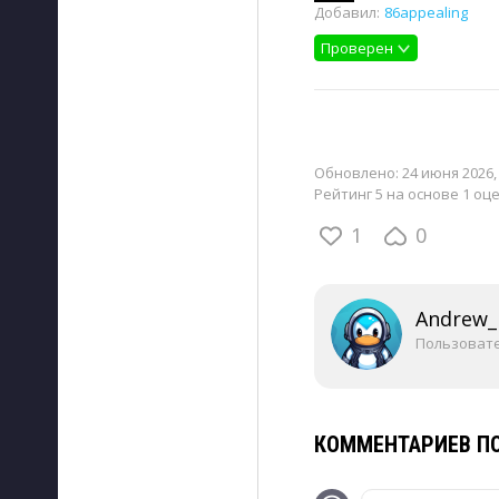
Добавил:
86appealing
Проверен
Обновлено:
24 июня 2026,
Рейтинг 5 на основе 1 оц
1
0
Andrew_
Пользоват
КОММЕНТАРИЕВ ПО