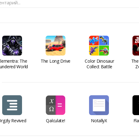
нтарий...
Elementra: The
The Long Drive
Color Dinosaur
The
undered World
Collect Battle
Z
rgzly Revived
Qalculate!
NotallyX
Fl