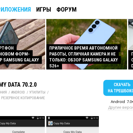
РИЛОЖЕНИЯ
ИГРЫ
ФОРУМ
АРТФОН
ПРИЛИЧНОЕ ВРЕМЯ АВТОНОМНОЙ
 НОВОМ ФОРМ-
РАБОТЫ, ОТЛИЧНАЯ КАМЕРА И НЕ
Р SAMSUNG GALAXY
ТОЛЬКО: ОБЗОР SAMSUNG GALAXY
S26+
MY DATA 70.2.0
СКАЧАТЬ
НА ТРЕШБОК
НИЯ
/ 
ANDROID
/ 
УТИЛИТЫ
/ 
 РЕЗЕРВНОЕ КОПИРОВАНИЕ
Android
7.0
Другие верс