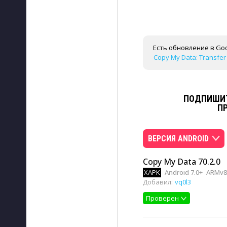
Есть обновление в Goo
Copy My Data: Transfer 
ПОДПИШИТ
П
ВЕРСИЯ ANDROID
Copy My Data 70.2.0
XAPK
Android 7.0+
ARMv8,
Добавил:
vq0l3
Проверен