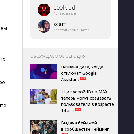
C00lkidd
Пользователь
scarf
тем
Золотой комментатор
ОБСУЖДАЕМОЕ СЕГОДНЯ
ого
Названа дата, когда
отключат Google
Assistant
ео
«Цифровой ID» в MAX
теперь могут создавать
пользователи в возрасте
ите
14 лет
Выдача бейджей
в сообществе Гейминг