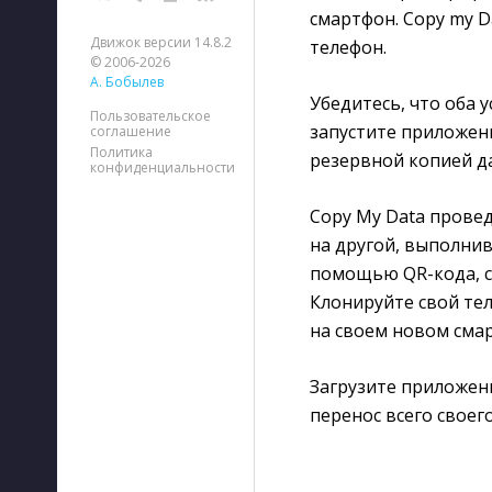
смартфон. Copy my D
Движок версии 14.8.2
телефон.
© 2006-2026
А. Бобылев
Убедитесь, что оба у
Пользовательское
запустите приложени
соглашение
Политика
резервной копией д
конфиденциальности
Copy My Data провед
на другой, выполнив
помощью QR-кода, с
Клонируйте свой тел
на своем новом сма
Загрузите приложен
перенос всего своего