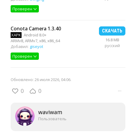
Проверен
Conota Camera 1.3.40
СКАЧАТЬ
XAPK
Android 8.0+
16.8 MB
ARMv8, ARMv7, x86, x86_64
русский
Добавил:
giseyot
Проверен
Обновлено:
26 июля 2026, 04:06
.
0
0
···
waviwam
Пользователь