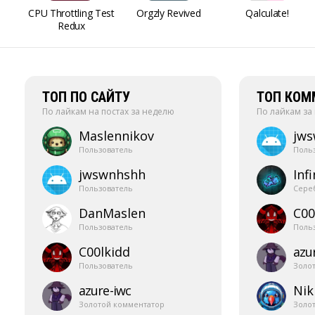
CPU Throttling Test
Orgzly Revived
Qalculate!
Redux
ТОП ПО САЙТУ
ТОП КОМ
По лайкам на постах за неделю
По лайкам за
Maslennikov
jw
Пользователь
Поль
jwswnhshh
Infi
Пользователь
Сере
DanMaslen
C00
Пользователь
Поль
C00lkidd
azur
Пользователь
Золо
azure-​iwc
Nik
Золотой комментатор
Золо