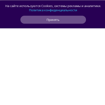
Коллекционеры, готовьте кошельки: Taito
На сайте используются Cookies, системы рекламы и аналитики.
и Famitsu анонсировали трансляцию
Политика конфиденциальности
о расширении библиотеки аркадной Egret
Принять
II Mini
0
0
0
1 ч
ЧИТАТЬ ДАЛЕЕ