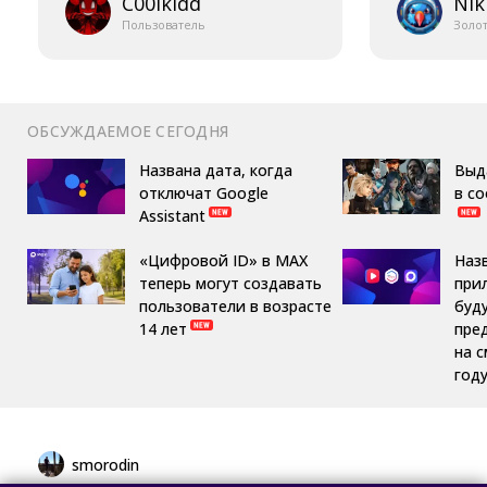
C00lkidd
Nik
Пользователь
Золо
ОБСУЖДАЕМОЕ СЕГОДНЯ
Названа дата, когда
Выд
отключат Google
в с
Assistant
«Цифровой ID» в MAX
Наз
теперь могут создавать
при
пользователи в возрасте
буд
14 лет
пре
на 
год
smorodin