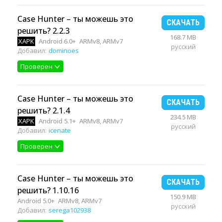
Case Hunter – ты можешь это
СКАЧАТЬ
решить? 2.2.3
168.7 MB
XAPK
Android 6.0+
ARMv8, ARMv7
русский
Добавил:
dominoes
Проверен
Case Hunter – ты можешь это
СКАЧАТЬ
решить? 2.1.4
234.5 MB
XAPK
Android 5.1+
ARMv8, ARMv7
русский
Добавил:
icenate
Проверен
Case Hunter – ты можешь это
СКАЧАТЬ
решить? 1.10.16
150.9 MB
Android 5.0+
ARMv8, ARMv7
русский
Добавил:
serega102938