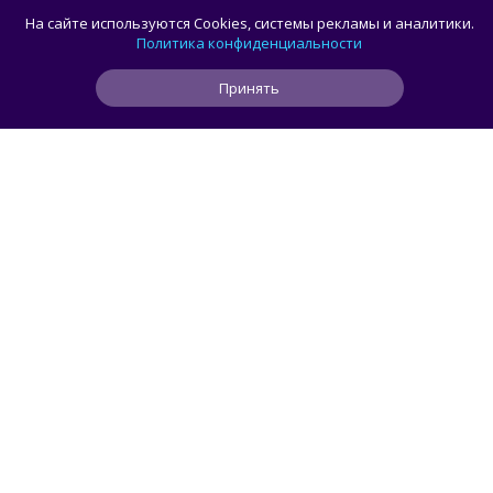
Первым устройством OpenAI станет
На сайте используются Cookies, системы рекламы и аналитики.
умная колонка в виде пончика —
Политика конфиденциальности
Bloomberg
Принять
0
0
0
33 мин
ЧИТАТЬ ДАЛЕЕ
smorodin
ИИ